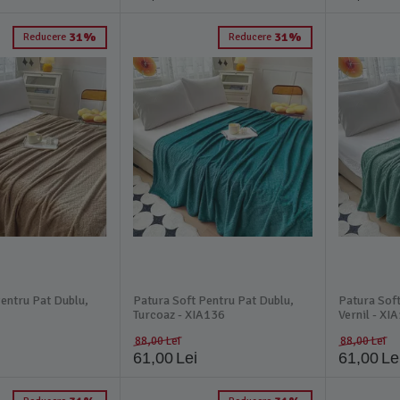
31%
31%
Reducere
Reducere
entru Pat Dublu,
Patura Soft Pentru Pat Dublu,
Patura Soft
Turcoaz - XIA136
Vernil - XI
88,00
Lei
88,00
Lei
61,00
Lei
61,00
Le