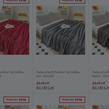
31%
31%
Reducere
Reducere
entru Pat Dublu,
Patura Soft Pentru Pat Dublu,
Patura Soft
9
Gri- XIA140
Maro - XIA
88,00
Lei
88,00
Lei
61,00
Lei
61,00
Le
31%
31%
Reducere
Reducere