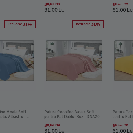
DNA14
DNA17
88,00
Lei
88,00
Lei
61,00
Lei
61,00
Le
31%
31%
Reducere
Reducere
ino Moale Soft
Patura Cocolino Moale Soft
Patura Coc
blu, Albastru -
pentru Pat Dublu, Roz - DNA20
pentru Pat 
DNA21
88,00
Lei
88,00
Lei
61,00
Lei
61,00
Le