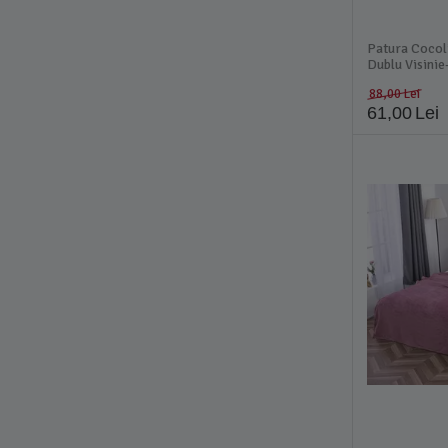
Patura Cocol
Dublu Visini
88,00
Lei
61,00
Lei