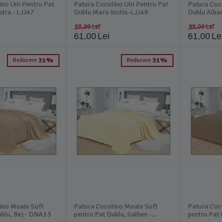
ino Uni Pentru Pat
Patura Cocolino Uni Pentru Pat
Patura Coc
dra - LJJ47
Dublu Maro Inchis-LJJ49
Dublu Alba
88,00
Lei
88,00
Lei
61,00
Lei
61,00
Le
31%
31%
Reducere
Reducere
ino Moale Soft
Patura Cocolino Moale Soft
Patura Coc
ublu, Bej - DNA13
pentru Pat Dublu, Galben -
pentru Pat 