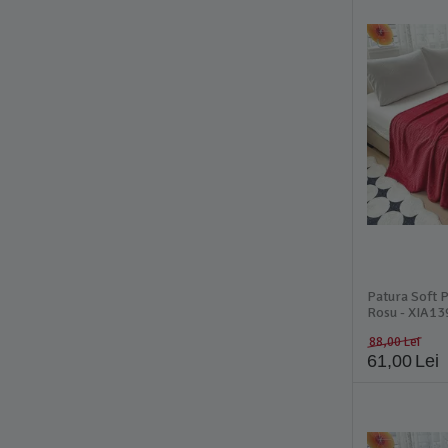
Patura Soft P
Rosu - XIA13
88,00
Lei
61,00
Lei