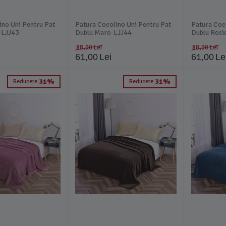
ino Uni Pentru Pat
Patura Cocolino Uni Pentru Pat
Patura Coc
e-LJJ43
Dublu Maro-LJJ44
Dublu Rosi
88,00
Lei
88,00
Lei
61,00
Lei
61,00
Le
31%
31%
Reducere
Reducere