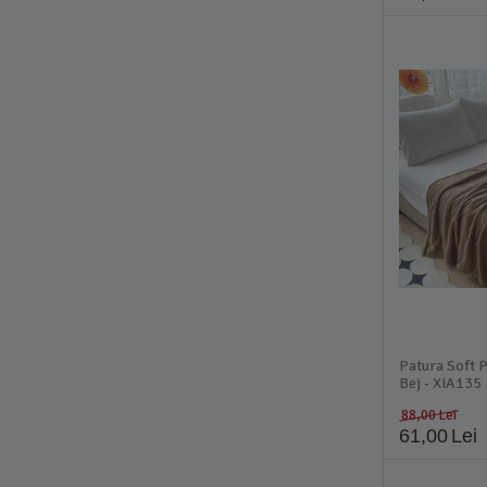
Patura Soft P
Bej - XIA135
88,00
Lei
61,00
Lei