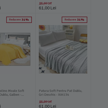
88,00
Lei
i
61,00
Lei
31%
31%
Reducere
Reducere
olino Moale Soft
Patura Soft Pentru Pat Dublu,
Dublu, Galben -
Gri Deschis - XIA134
88,00
Lei
i
61,00
Lei