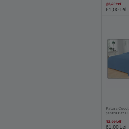
88,00
Lei
61,00
Lei
Patura Cocol
pentru Pat Du
DNA19
88,00
Lei
61,00
Lei