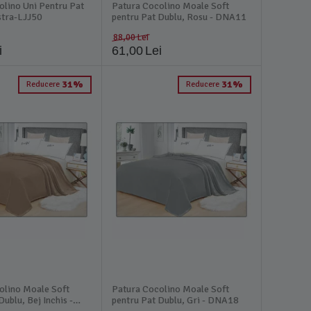
olino Uni Pentru Pat
Patura Cocolino Moale Soft
stra-LJJ50
pentru Pat Dublu, Rosu - DNA11
88,00
Lei
i
61,00
Lei
31%
31%
Reducere
Reducere
olino Moale Soft
Patura Cocolino Moale Soft
Dublu, Bej Inchis -
pentru Pat Dublu, Gri - DNA18