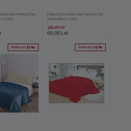
olino Uni Pentru Pat
Patura Cocolino Uni Pentru Pat
e-LJJ45
Dublu Roz-LJJ46
186,00
Lei
i
65,00
Lei
31%
31%
Reducere
Reducere