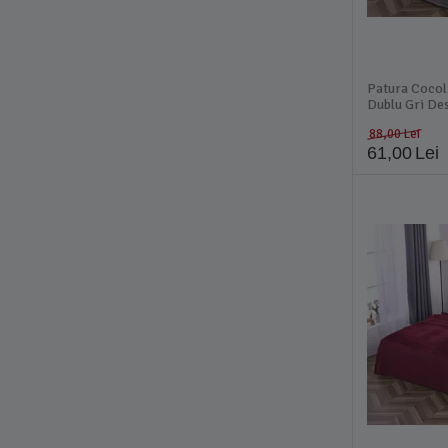
Patura Cocol
Dublu Gri De
88,00
Lei
61,00
Lei