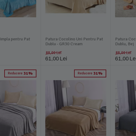
impla pentru Pat
Patura Cocolino Uni Pentru Pat
Patura Coc
Dublu - GR30 Cream
Dublu, Bej
88,00
Lei
88,00
Lei
61,00
Lei
61,00
Le
31%
31%
Reducere
Reducere