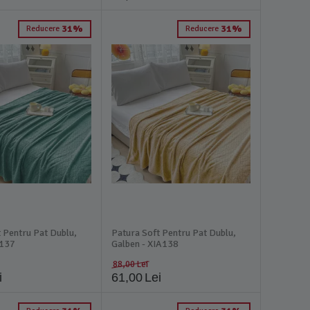
31%
31%
Reducere
Reducere
 Pentru Pat Dublu,
Patura Soft Pentru Pat Dublu,
A137
Galben - XIA138
88,00
Lei
i
61,00
Lei