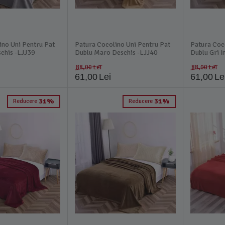
ino Uni Pentru Pat
Patura Cocolino Uni Pentru Pat
Patura Coc
schis -LJJ39
Dublu Maro Deschis -LJJ40
Dublu Gri I
88,00
Lei
88,00
Lei
61,00
Lei
61,00
Le
31%
31%
Reducere
Reducere