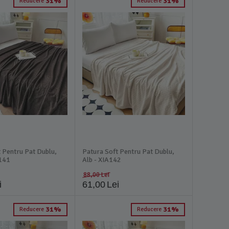
31%
31%
Reducere
Reducere
 Pentru Pat Dublu,
Patura Soft Pentru Pat Dublu,
141
Alb - XIA142
88,00
Lei
i
61,00
Lei
31%
31%
Reducere
Reducere