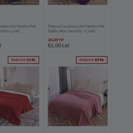
olino Uni Pentru Pat
Patura Cocolino Uni Pentru Pat
nchis-LJJ41
Dublu Mov Deschis - LJJ42
88,00
Lei
i
61,00
Lei
31%
65%
Reducere
Reducere