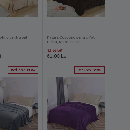
olino pentru pat
Patura Cocolino pentru Pat
Dublu, Maro Inchis
88,00
Lei
i
61,00
Lei
31%
31%
Reducere
Reducere