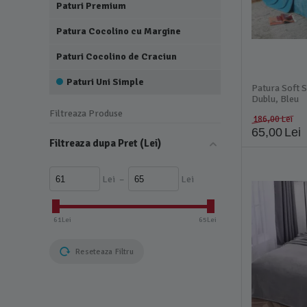
Paturi Premium
Patura Cocolino cu Margine
Paturi Cocolino de Craciun
Paturi Uni Simple
Patura Soft S
Dublu, Bleu
Filtreaza Produse
186,00
Lei
65,00
Lei
Filtreaza dupa Pret (Lei)
Lei
–
Lei
61
Lei
65
Lei
Reseteaza Filtru