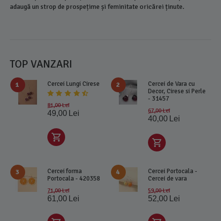
adaugă un strop de prospețime și feminitate oricărei ținute.
TOP VANZARI
Cercei Lungi Cirese
Cercei de Vara cu
1
2
Decor, Cirese si Perle
- 31457
81,00
Lei
67,00
Lei
49,00
Lei
40,00
Lei
Cercei forma
Cercei Portocala -
3
4
Portocala - 420358
Cercei de vara
71,00
Lei
59,00
Lei
61,00
Lei
52,00
Lei