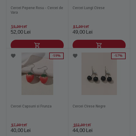
Cercei Pepene Rosu - Cercei de
Cercei Lungi Cirese
Vara
59,00
Lei
81,00
Lei
52,00
Lei
49,00
Lei
59%
57%
Cercei Capsuni si Frunza
Cercei Cirese Negre
97,00
Lei
102,00
Lei
40,00
Lei
44,00
Lei