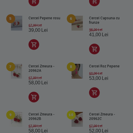
Cercei Pepene rosu
Cercei Capsuna cu
5
6
frunze
67,00
Lei
39,00
Lei
98,00
Lei
41,00
Lei
Cercei Zmeura -
Cercei Roz Pepene
7
8
20962A
60,00
Lei
67,00
Lei
53,00
Lei
58,00
Lei
Cercei Zmeura -
Cercei Zmeura -
9
10
20962B
20962C
67,00
Lei
67,00
Lei
58,00
Lei
52,00
Lei