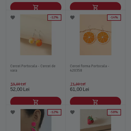
12%
14%
Cercei Portocala - Cercei de
Cercei forma Portocala -
vara
420358
59,00
Lei
71,00
Lei
52,00
Lei
61,00
Lei
12%
58%