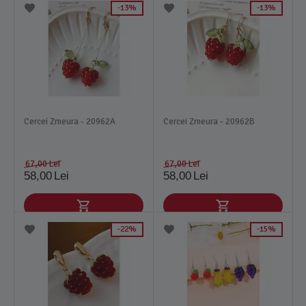
13%
13%
Cercei Zmeura - 20962A
Cercei Zmeura - 20962B
67,00
Lei
67,00
Lei
58,00
Lei
58,00
Lei
22%
15%