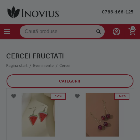
0786-166-125
0
CERCEI FRUCTATI
/
/
Pagina start
Evenimente
Cercei
CATEGORII
12%
40%