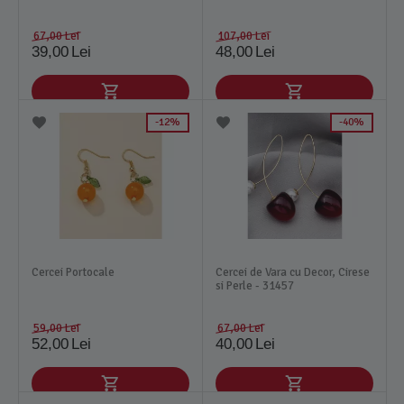
67,00
Lei
107,00
Lei
39,00
Lei
48,00
Lei
12%
40%
Cercei Portocale
Cercei de Vara cu Decor, Cirese
si Perle - 31457
59,00
Lei
67,00
Lei
52,00
Lei
40,00
Lei