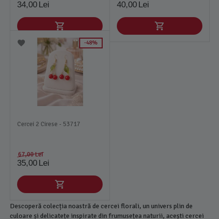
34,00
Lei
40,00
Lei
48%
Cercei 2 Cirese - 53717
67,00
Lei
35,00
Lei
Descoperă colecția noastră de cercei florali, un univers plin de
culoare și delicatețe inspirate din frumusețea naturii, acești cercei