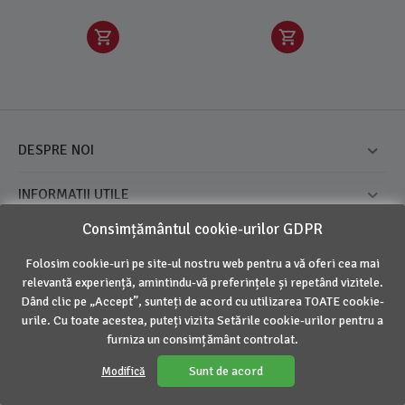
DESPRE NOI
INFORMATII UTILE
Consimțământul cookie-urilor GDPR
CONTUL MEU
Folosim cookie-uri pe site-ul nostru web pentru a vă oferi cea mai
CONTACT
relevantă experiență, amintindu-vă preferințele și repetând vizitele.
Dând clic pe „Accept”, sunteți de acord cu utilizarea TOATE cookie-
urile. Cu toate acestea, puteți vizita Setările cookie-urilor pentru a
furniza un consimțământ controlat.
© 2016 - 2026 Inovius. Marca Inregistrata
Sunt de acord
Modifică