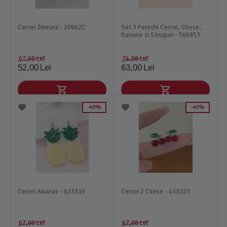
Cercei Zmeura - 20962C
Set 3 Perechi Cercei, Cirese,
Banane si Struguri - 566953
67,00
Lei
74,00
Lei
52,00
Lei
63,00
Lei
49%
40%
Cercei Ananas - 623310
Cercei 2 Cirese - 433223
67,00
Lei
67,00
Lei