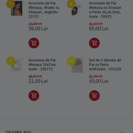
Accesoriu de Par
Accesoriu de Par
7
8
Mireasa, Model cu
Mireasa cu Strasuri
Strasuri , Argintiu -
si Perle 16,x6,5cm,
23737
Aurie - 30933
49,00
Lei
82,00
Lei
39,00
Lei
65,00
Lei
Accesoriu de Par
Set de 5 Gheare de
9
10
Mireasa 32x7cm,
Par cu Perle
Aurie - 230772
Artificiale - 133228
98,00
Lei
65,00
Lei
21,00
Lei
43,00
Lei
DESPRE NOI