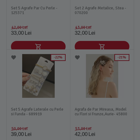
Set 5 Agrafe Par Cu Perle -
Set 2 Agrafe Metalice, Stea -
125371
070200
42,00
Lei
43,00
Lei
33,00
Lei
32,00
Lei
22%
21%
Set 5 Agrafe Laterale cu Perle
Agrafa de Par Mireasa, Model
si Funda - 689919
cu Flori si Frunze,Aurie- 45800
50,00
Lei
53,00
Lei
39,00
Lei
42,00
Lei