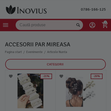
0786-166-125
0
ACCESORII PAR MIREASA
/
/
Pagina start
Evenimente
Articole Nunta
CATEGORII
21%
26%