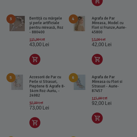
Bentiță cu mărgele
Agrafa de Par
3
4
și perle artificiale
Mireasa, Model cu
pentru mireasă, Roz
Flori si Frunze,Aurie-
- 880400
45800
115,00
Lei
53,00
Lei
43,00
Lei
42,00
Lei
Accesorii de Par cu
Agrafa de Par
5
6
Perle si Strasuri,
Mireasa cu Flori si
Pieptene & Agrafe 8-
Strasuri - Aurie-
14cm Roz-Auriu, -
87457
24982
115,00
Lei
92,00
Lei
92,00
Lei
73,00
Lei