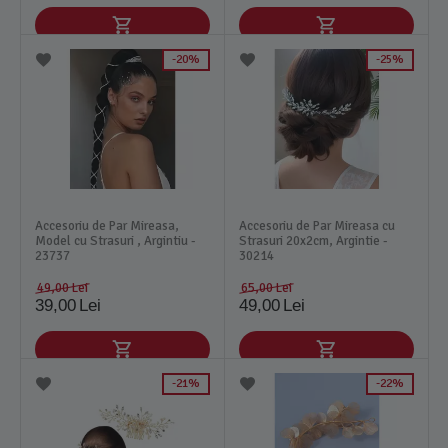
20%
25%
Accesoriu de Par Mireasa,
Accesoriu de Par Mireasa cu
Model cu Strasuri , Argintiu -
Strasuri 20x2cm, Argintie -
23737
30214
49,00
Lei
65,00
Lei
39,00
Lei
49,00
Lei
21%
22%