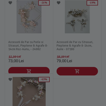
21%
19%
Accesorii de Par cu Perle si
Accesorii de Par cu Strasuri,
Strasuri, Pieptene & Agrafe 8-
Pieptene & Agrafe 8-14cm,
14cm Roz-Auriu, - 24982
Aurie - 07180
92,00
Lei
98,00
Lei
73,00
Lei
79,00
Lei
63%