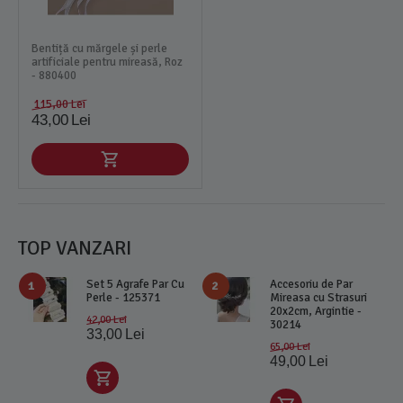
Bentiță cu mărgele și perle
artificiale pentru mireasă, Roz
- 880400
115,00
Lei
43,00
Lei
TOP VANZARI
Set 5 Agrafe Par Cu
Accesoriu de Par
1
2
Perle - 125371
Mireasa cu Strasuri
20x2cm, Argintie -
42,00
Lei
30214
33,00
Lei
65,00
Lei
49,00
Lei