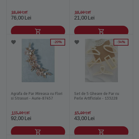
98,00
Lei
98,00
Lei
76,00
Lei
21,00
Lei
20%
34%
Agrafa de Par Mireasa cu Flori
Set de 5 Gheare de Par cu
si Strasuri - Aurie-87457
Perle Artificiale - 133228
115,00
Lei
65,00
Lei
92,00
Lei
43,00
Lei