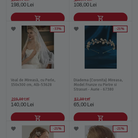
198,00
Lei
108,00
Lei
33%
21%
Voal de Mireasă, cu Perle,
Diadema (Coronita) Mireasa,
150x300 cm, Alb-53628
Model Frunze cu Pietre si
Strasuri - Aurie - 67380
209,00
Lei
82,00
Lei
140,00
Lei
65,00
Lei
21%
21%