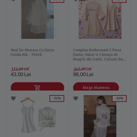
Voal De Mireasa Cu Decor
Compleu Bridesmaid 2 Piese
Funda Alb - 35628
Dama, Halat si Cămașă de
Noapte din Satin, Culoare Bej
Sampanie - MEI02
131,00
Lei
142,00
Lei
43,00
Lei
98,00
Lei
Alege Marimea
31%
26%