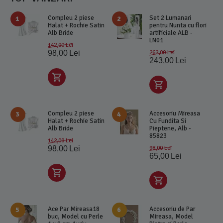
Compleu 2 piese
Set 2 Lumanari
1
2
Halat + Rochie Satin
pentru Nunta cu flori
Alb Bride
artificiale ALB -
LN01
142,00
Lei
98,00
Lei
262,00
Lei
243,00
Lei
Compleu 2 piese
Accesoriu Mireasa
3
4
Halat + Rochie Satin
Cu Fundita Si
Alb Bride
Pieptene, Alb -
85823
142,00
Lei
98,00
Lei
98,00
Lei
65,00
Lei
Ace Par Mireasa18
Accesoriu de Par
5
6
buc, Model cu Perle
Mireasa, Model