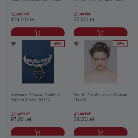
350,00
Lei
55,00
Lei
159,00
Lei
37,00
Lei
20%
33%
Accesoriu Mireasa, Model cu
Bentita Par Mireasa cu Strasuri
Perle Artficiale -81741
-11970
121,00
Lei
42,00
Lei
97,00
Lei
28,00
Lei