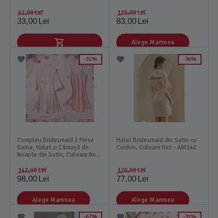
42,00
Lei
120,00
Lei
33,00
Lei
83,00
Lei
Alege Marimea
31%
36%
Compleu Bridesmaid 2 Piese
Halat Bridesmaid din Satin cu
Dama, Halat si Cămașă de
Cordon, Culoare Roz - ANI142
Noapte din Satin, Culoare Roz
- MEI07
142,00
Lei
120,00
Lei
98,00
Lei
77,00
Lei
Alege Marimea
Alege Marimea
67%
31%