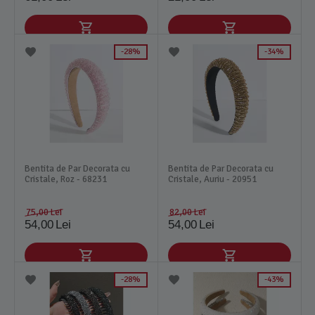
28%
34%
Bentita de Par Decorata cu
Bentita de Par Decorata cu
Cristale, Roz - 68231
Cristale, Auriu - 20951
75,00
Lei
82,00
Lei
54,00
Lei
54,00
Lei
28%
43%