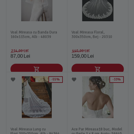
Voal Mireasa cu Banda Dura
Voal Mireasa Floral,
160x115cm, Alb - 48039
300x350cm, Bej - 20310
214,00
Lei
440,00
Lei
87,00
Lei
159,00
Lei
55%
33%
Voal Mireasa Lung cu
Ace Par Mireasa18 buc, Model
Flori,300x350cm, Alb - 94364
cu Perle 1 x 8 cm,Auriu- 56645