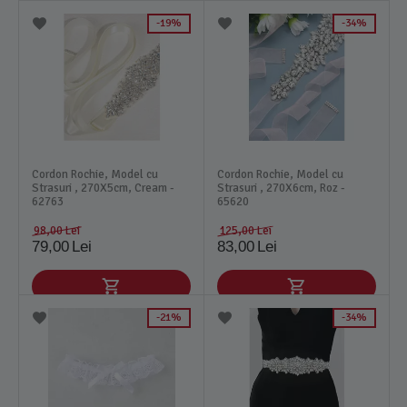
19%
34%
Cordon Rochie, Model cu
Cordon Rochie, Model cu
Strasuri , 270X5cm, Cream -
Strasuri , 270X6cm, Roz -
62763
65620
98,00
Lei
125,00
Lei
79,00
Lei
83,00
Lei
21%
34%