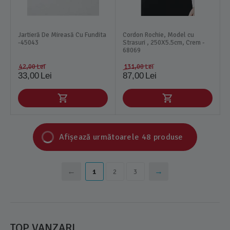
Jartieră De Mireasă Cu Fundita
Cordon Rochie, Model cu
-45043
Strasuri , 250X5.5cm, Crem -
68069
42,00
Lei
131,00
Lei
33,00
Lei
87,00
Lei
Afișează următoarele 48 produse
1
2
3
TOP VANZARI