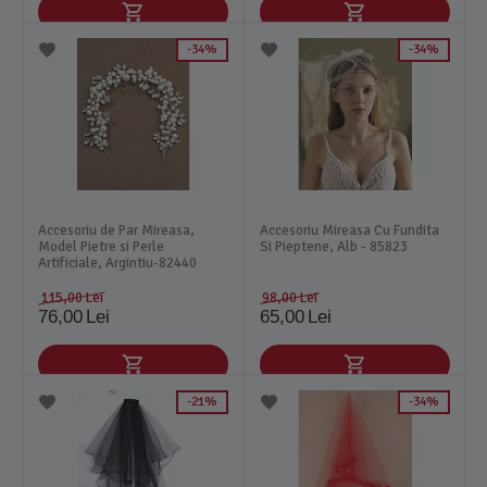
34%
34%
Accesoriu de Par Mireasa,
Accesoriu Mireasa Cu Fundita
Model Pietre si Perle
Si Pieptene, Alb - 85823
Artificiale, Argintiu-82440
115,00
Lei
98,00
Lei
76,00
Lei
65,00
Lei
21%
34%