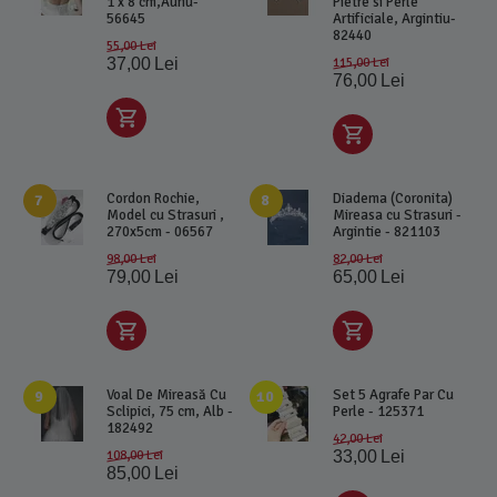
1 x 8 cm,Auriu-
Pietre si Perle
56645
Artificiale, Argintiu-
82440
55,00
Lei
37,00
Lei
115,00
Lei
76,00
Lei
Cordon Rochie,
Diadema (Coronita)
7
8
Model cu Strasuri ,
Mireasa cu Strasuri -
270x5cm - 06567
Argintie - 821103
98,00
Lei
82,00
Lei
79,00
Lei
65,00
Lei
Voal De Mireasă Cu
Set 5 Agrafe Par Cu
9
10
Sclipici, 75 cm, Alb -
Perle - 125371
182492
42,00
Lei
108,00
Lei
33,00
Lei
85,00
Lei