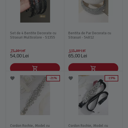
Set de 4 Bentite Decorate cu
Bentita de Par Decorata cu
Strasuri Multicolore - 51355
Strasuri - 54812
75,00
Lei
115,00
Lei
54,00
Lei
65,00
Lei
21%
19%
Cordon Rochie, Model cu
Cordon Rochie, Model cu