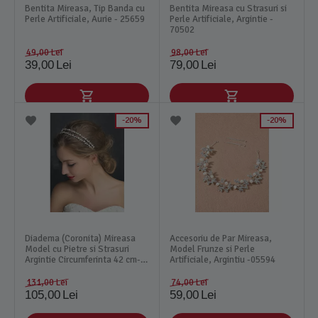
Bentita Mireasa, Tip Banda cu
Bentita Mireasa cu Strasuri si
Perle Artificiale, Aurie - 25659
Perle Artificiale, Argintie -
70502
49,00
Lei
98,00
Lei
39,00
Lei
79,00
Lei
20%
20%
Diadema (Coronita) Mireasa
Accesoriu de Par Mireasa,
Model cu Pietre si Strasuri
Model Frunze si Perle
Argintie Circumferinta 42 cm-
Artificiale, Argintiu -05594
19463
131,00
Lei
74,00
Lei
105,00
Lei
59,00
Lei