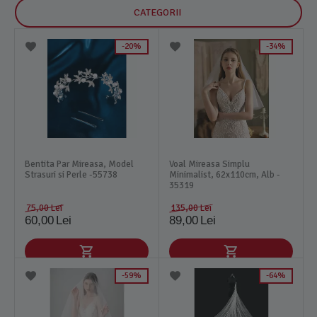
CATEGORII
20%
34%
Bentita Par Mireasa, Model
Voal Mireasa Simplu
Strasuri si Perle -55738
Minimalist, 62x110cm, Alb -
35319
75,00
Lei
135,00
Lei
60,00
Lei
89,00
Lei
59%
64%