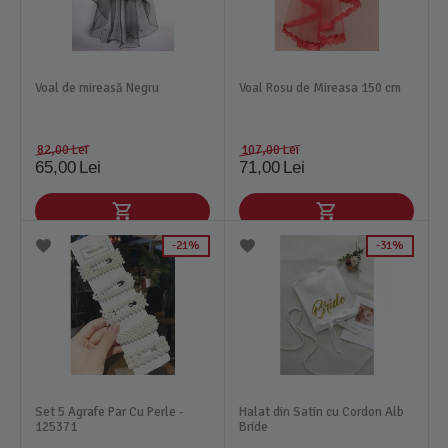
Voal de mireasă Negru
Voal Rosu de Mireasa 150 cm
82,00
Lei
107,00
Lei
65,00
Lei
71,00
Lei
21%
31%
Set 5 Agrafe Par Cu Perle -
Halat din Satin cu Cordon Alb
125371
Bride