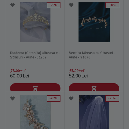
20%
20%
Diadema (Coronita) Mireasa cu
Bentita Mireasa cu Strasuri -
Strasuri - Aurie -61969
Aurie - 91070
75,00
Lei
65,00
Lei
60,00
Lei
52,00
Lei
20%
21%