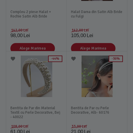
Compleu 2 piese Halat +
Halat Dama din Satin Alb Bride
Rochie Satin Alb Bride
cu Fulgi
142,00
Lei
142,00
Lei
98,00
Lei
105,00
Lei
Alege Marimea
Alege Marimea
44%
36%
Bentita de Par din Material
Bentita de Par cu Perle
Textil cu Perle Decorative, Bej
Decorative, Alb- 60176
- 40022
108,00
Lei
33,00
Lei
61,00
Lei
21,00
Lei