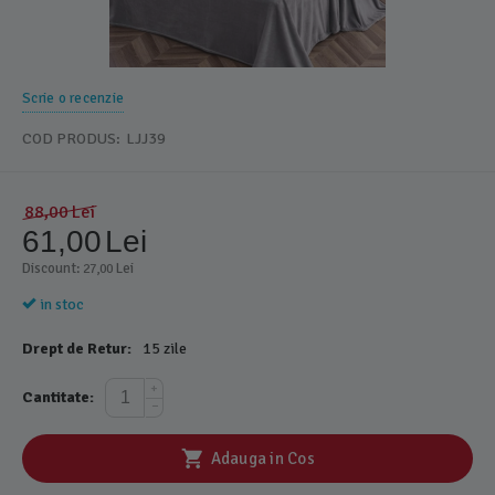
Scrie o recenzie
COD PRODUS:
LJJ39
88,00
Lei
61,00
Lei
Discount: 
 Lei
27,00
in stoc
Drept de Retur:
15 zile
+
Cantitate:
−
Adauga in Cos