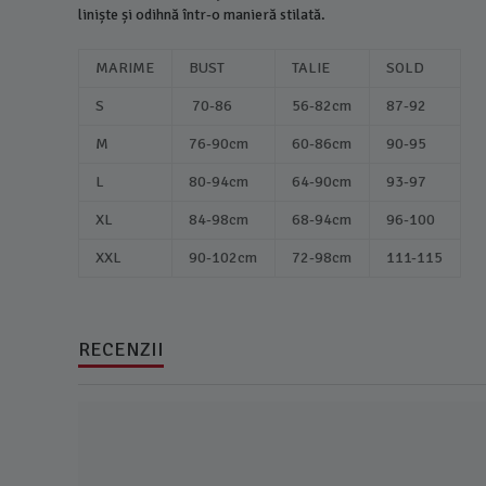
liniște și odihnă într-o manieră stilată.
MARIME
BUST
TALIE
SOLD
S
70-86
56-82cm
87-92
M
76-90cm
60-86cm
90-95
L
80-94cm
64-90cm
93-97
XL
84-98cm
68-94cm
96-100
XXL
90-102cm
72-98cm
111-115
RECENZII