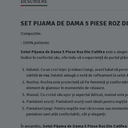
DESCRIERE
SET PIJAMA DE DAMA 5 PIESE ROZ D
Compozitie:
- 100% poliester
Setul Pijama de Dama 5 Piese Roz Din Catifea
este o aleger
învălui în confortul său, oferindu-vă o experiență de purtat plăc
Halatul: Cu un croi lejer și mâneci lungi, acest halat vă perm
subtilă de
roz
, halatul adaugă o notă de rafinament la setul 
Rochia: Rochia este proiectată să fie feminină și confortabil
element de glamour în momentele de relaxare.
Maioul: Cu croiul său ușor și aspectul delicat, maioul este p
Pantaloni scurți: Pantalonii scurți sunt ideali pentru nopțil
Pantaloni lungi: Pentru nopțile mai răcoroase sau momentele î
pantaloni sunt atât confortabili, cât și eleganți.
În ansamblu,
Setul Pijama de Dama 5 Piese Roz Din Catifea