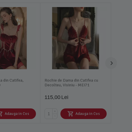
 din Catifea,
Rochie de Dama din Catifea cu
0
Decolteu, Visiniu - MEI71
115,00
Lei
+
Adauga in Cos
Adauga in Cos
−