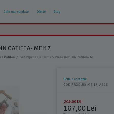
Cele mai vandute
Oferte
Blog
IN CATIFEA- MEI17
/
Set Pijama De Dama 5 Piese Roz Din Catifea- MEI17
ma Catifea
Scrie o recenzie
COD PRODUS:
MEI17_A20E
209,00
Lei
167,00
Lei