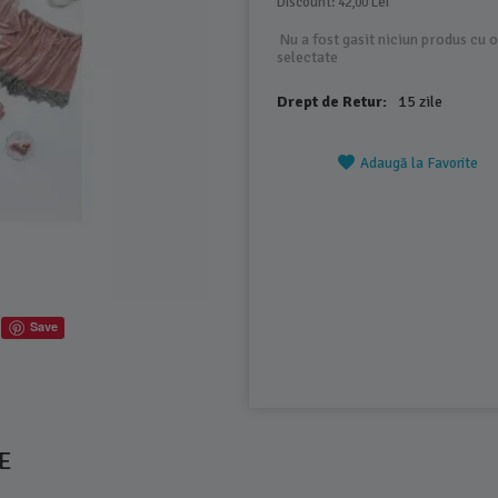
Discount: 
 Lei
42,00
Nu a fost gasit niciun produs cu o
selectate
Drept de Retur:
15 zile
Adaugă la Favorite
Save
E