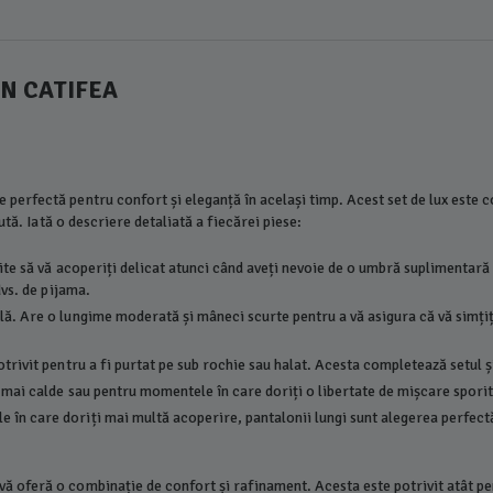
IN CATIFEA
e perfectă pentru confort și eleganță în același timp. Acest set de lux este c
ută. Iată o descriere detaliată a fiecărei piese:
ite să vă acoperiți delicat atunci când aveți nevoie de o umbră suplimentară sa
dvs. de pijama.
ă. Are o lungime moderată și mâneci scurte pentru a vă asigura că vă simțiți
otrivit pentru a fi purtat pe sub rochie sau halat. Acesta completează setul 
e mai calde sau pentru momentele în care doriți o libertate de mișcare sporit
n care doriți mai multă acoperire, pantalonii lungi sunt alegerea perfectă. 
vă oferă o combinație de confort și rafinament. Acesta este potrivit atât p