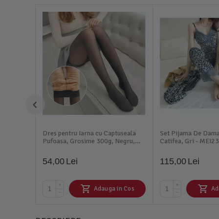
Dres pentru Iarna cu Captuseala
Set Pijama De Dama 3
Pufoasa, Grosime 300g, Negru,
Catifea, Gri - MEI2
One Size - MEI74
54,00
Lei
115,00
Lei
+
+
Adauga in Cos
Ad
−
−