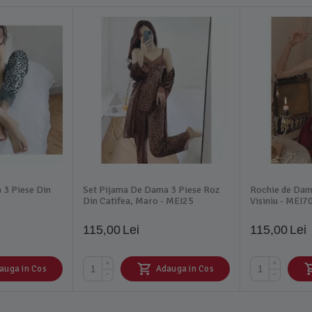
 Piese Din
Set Pijama De Dama 3 Piese Roz
Rochie de Dama
3
Din Catifea, Maro - MEI25
Visiniu - MEI7
115,00
Lei
115,00
Lei
+
+
auga in Cos
Adauga in Cos
−
−