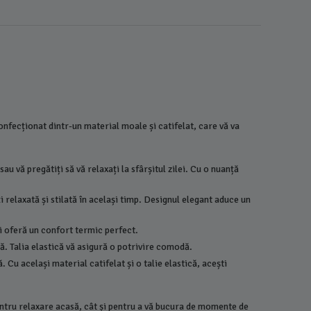
onfecționat dintr-un material moale și catifelat, care vă va
u vă pregătiți să vă relaxați la sfârșitul zilei. Cu o nuanță
 relaxată și stilată în același timp. Designul elegant aduce un
și oferă un confort termic perfect.
ă. Talia elastică vă asigură o potrivire comodă.
Rochie de
Cu același material catifelat și o talie elastică, acești
Visiniu -
115,00
entru relaxare acasă, cât și pentru a vă bucura de momente de