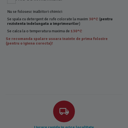
Nu se folosesc inalbitori chimici
Se spala cu detergent de rufe colorate la maxim
30°C
(
pentru
rezistenta indelungata a imprimeurilor
)
Se calca la o temperatura maxima de
130°C
Se recomanda spalare usoara inainte de prima folosire
(pentru o igiena corecta)!
Livrare rapida in orice localitate