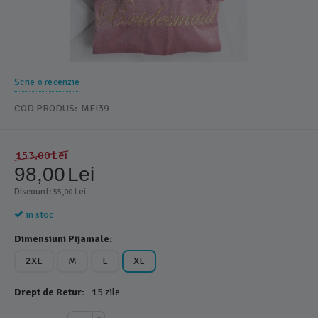
Scrie o recenzie
COD PRODUS:
MEI39
153,00
Lei
98,00
Lei
Discount: 
 Lei
55,00
in stoc
Dimensiuni Pijamale:
2XL
M
L
XL
Drept de Retur:
15 zile
+