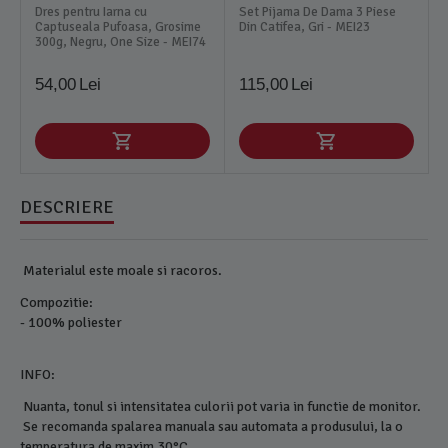
Dres pentru Iarna cu
Set Pijama De Dama 3 Piese
Captuseala Pufoasa, Grosime
Din Catifea, Gri - MEI23
300g, Negru, One Size - MEI74
54,00
Lei
115,00
Lei
DESCRIERE
Materialul este moale si racoros.
Compozitie:
- 100% poliester
INFO:
Nuanta, tonul si intensitatea culorii pot varia in functie de monitor.
Se recomanda spalarea manuala sau automata a produsului, la o
temperatura de maxim 30°C.