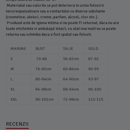
Materialul sau culorile se pot deteriora in urma folosirii
necorespunzatoare sau a contactului cu diverse substante
(cosmetice, uleiuri, creme, parfum, alcool, clor etc.).
Produsul este de igiena intima si nu poate fi returnat, daca nu are
toate etichetele si ambalajul intact, cu atat mai mult nu se poate
returna sau schimba daca a fost spalat sau folosit.
MARIME
BUST
TALIE
SOLD
S
70-86
56-82cm
87-92
M
76-90cm
60-86cm
90-95
L
80-94cm
64-90cm
93-97
XL
84-98cm
68-94cm
96-100
XXL
90-102cm
72-98cm
111-115
RECENZII