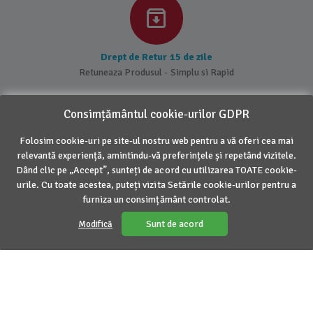
Drept de Retur 15 de zile
Retuneaza Produsul - Simplu si Rapid
Consimțământul cookie-urilor GDPR
Folosim cookie-uri pe site-ul nostru web pentru a vă oferi cea mai
DESPRE NOI
relevantă experiență, amintindu-vă preferințele și repetând vizitele.
Dând clic pe „Accept”, sunteți de acord cu utilizarea TOATE cookie-
urile. Cu toate acestea, puteți vizita Setările cookie-urilor pentru a
INFORMATII UTILE
furniza un consimțământ controlat.
CONTUL MEU
Sunt de acord
Modifică
CONTACT
© 2016 - 2026 Inovius. Marca Inregistrata