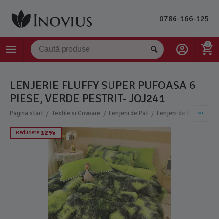
0786-166-125
0
LENJERIE FLUFFY SUPER PUFOASA 6
PIESE, VERDE PESTRIT- JOJ241
/
/
/
Pagina start
Textile si Covoare
Lenjerii de Pat
Lenjerii de Pat Finet
12%
Reducere