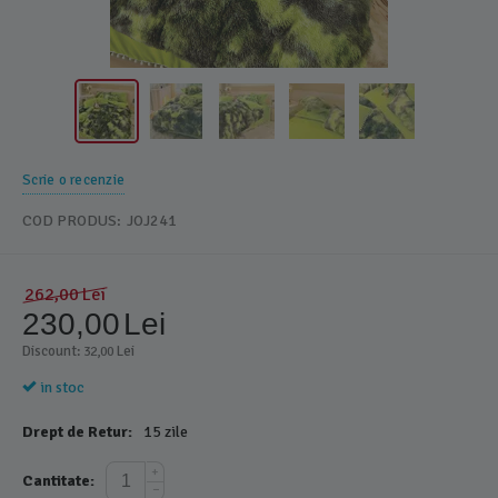
Scrie o recenzie
COD PRODUS:
JOJ241
262,00
Lei
230,00
Lei
Discount: 
 Lei
32,00
in stoc
Drept de Retur:
15 zile
+
Cantitate:
−