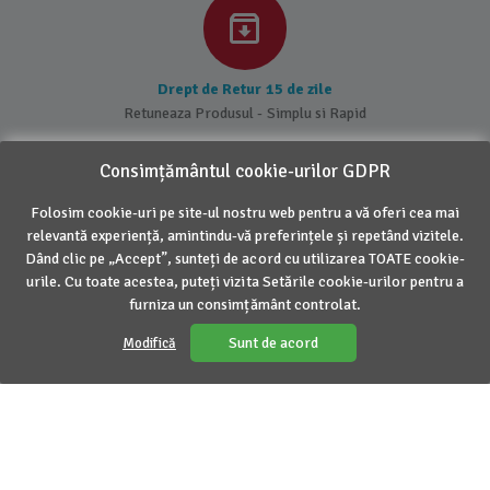
Drept de Retur 15 de zile
Retuneaza Produsul - Simplu si Rapid
Consimțământul cookie-urilor GDPR
Folosim cookie-uri pe site-ul nostru web pentru a vă oferi cea mai
relevantă experiență, amintindu-vă preferințele și repetând vizitele.
DESPRE NOI
Dând clic pe „Accept”, sunteți de acord cu utilizarea TOATE cookie-
urile. Cu toate acestea, puteți vizita Setările cookie-urilor pentru a
INFORMATII UTILE
furniza un consimțământ controlat.
Sunt de acord
Modifică
CONTUL MEU
CONTACT
© 2016 - 2026 Inovius. Marca Inregistrata