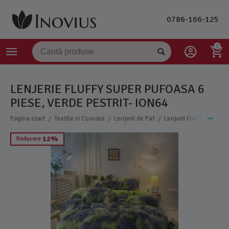
0786-166-125
0
LENJERIE FLUFFY SUPER PUFOASA 6
PIESE, VERDE PESTRIT- ION64
/
/
/
Pagina start
Textile si Covoare
Lenjerii de Pat
Lenjerii Fluffy Super P
12%
Reducere