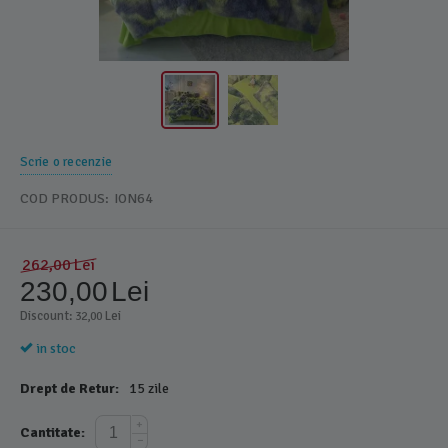
Scrie o recenzie
COD PRODUS:
ION64
262,00
Lei
230,00
Lei
Discount: 
 Lei
32,00
in stoc
Drept de Retur:
15 zile
+
Cantitate:
−