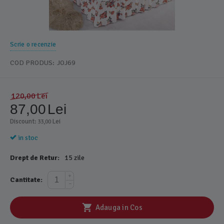
Scrie o recenzie
COD PRODUS:
JOJ69
120,00
Lei
87,00
Lei
Discount: 
 Lei
33,00
in stoc
Drept de Retur:
15 zile
+
Cantitate:
−
Adauga in Cos