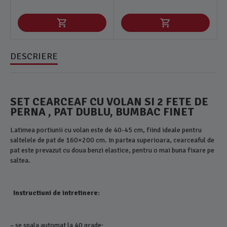
DESCRIERE
SET CEARCEAF CU VOLAN SI 2 FETE DE
PERNA , PAT DUBLU, BUMBAC FINET
Latimea portiunii cu volan este de 40-45 cm, fiind ideale pentru
saltelele de pat de 160×200 cm. In partea superioara, cearceaful de
pat este prevazut cu doua benzi elastice, pentru o mai buna fixare pe
saltea.
Instructiuni de intretinere:
– se spala automat la 40 grade;