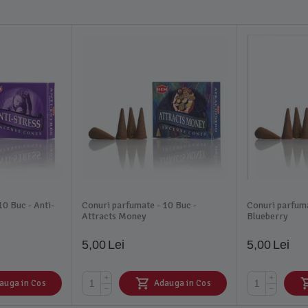
10 Buc - Anti-
Conuri parfumate - 10 Buc -
Conuri parfuma
Attracts Money
Blueberry
5,00
Lei
5,00
Lei
+
+
auga in Cos
Adauga in Cos
−
−