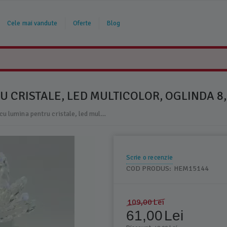
Cele mai vandute
Oferte
Blog
U CRISTALE, LED MULTICOLOR, OGLINDA 8
Suport rotativ cu lumina pentru cristale, led multicolor, oglinda 8,5x4
Scrie o recenzie
COD PRODUS:
HEM15144
109,00
Lei
61,00
Lei