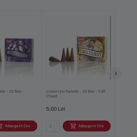
te - 10 Buc -
Conuri parfumate - 10 Buc - Call
Client
5,00
Lei
+
Adauga in Cos
Adauga in Cos
−