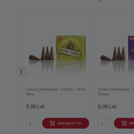
Conuri parfumate - 10 Buc - Aloe
Conuri parfumate - 
Vera
Stress
5,00
Lei
5,00
Lei
+
+
Adauga in Cos
Ad
−
−