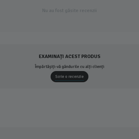
Nu au fost găsite recenzii
EXAMINAȚI ACEST PRODUS
Împărtășiți-vă gândurile cu alți clienți
Scrie o recenzie