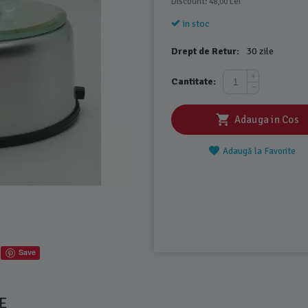
Discount: 
 Lei
48,00
in stoc
Drept de Retur:
30 zile
+
Cantitate:
−
Adauga in Cos
Adaugă la Favorite
Save
E