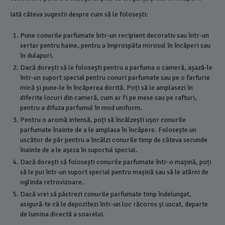
Iată câteva sugestii despre cum să le folosești:
Pune conurile parfumate într-un recipient decorativ sau într-un
sertar pentru haine, pentru a împrospăta mirosul în încăperi sau
în dulapuri.
Dacă dorești să le folosești pentru a parfuma o cameră, așază-le
într-un suport special pentru conuri parfumate sau pe o farfurie
mică și pune-le în încăperea dorită. Poți să le amplasezi în
diferite locuri din cameră, cum ar fi pe mese sau pe rafturi,
pentru a difuza parfumul în mod uniform.
Pentru o aromă intensă, poți să încălzești ușor conurile
parfumate înainte de a le amplasa în încăpere. Folosește un
uscător de păr pentru a încălzi conurile timp de câteva secunde
înainte de a le așeza în suportul special.
Dacă dorești să folosești conurile parfumate într-o mașină, poți
să le pui într-un suport special pentru mașină sau să le atârni de
oglinda retrovizoare.
Dacă vrei să păstrezi conurile parfumate timp îndelungat,
asigură-te că le depozitezi într-un loc răcoros și uscat, departe
de lumina directă a soarelui.