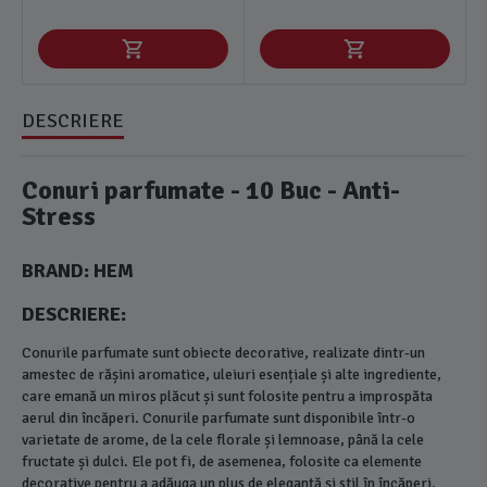
DESCRIERE
Conuri parfumate - 10 Buc - Anti-
Stress
BRAND: HEM
DESCRIERE:
Conurile parfumate sunt obiecte decorative, realizate dintr-un
amestec de rășini aromatice, uleiuri esențiale și alte ingrediente,
care emană un miros plăcut și sunt folosite pentru a improspăta
aerul din încăperi. Conurile parfumate sunt disponibile într-o
varietate de arome, de la cele florale și lemnoase, până la cele
fructate și dulci. Ele pot fi, de asemenea, folosite ca elemente
decorative pentru a adăuga un plus de eleganță și stil în încăperi.