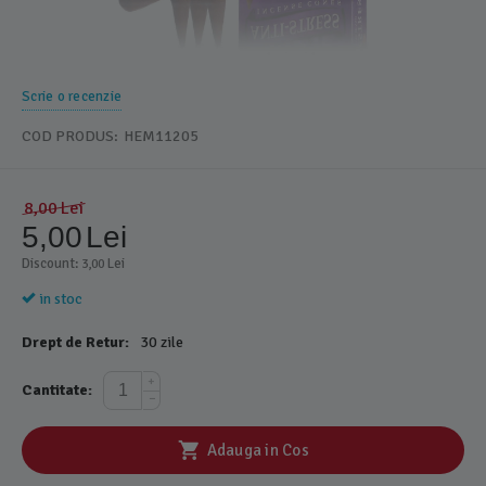
Scrie o recenzie
COD PRODUS:
HEM11205
8,00
Lei
5,00
Lei
Discount: 
 Lei
3,00
in stoc
Drept de Retur:
30 zile
+
Cantitate:
−
Adauga in Cos