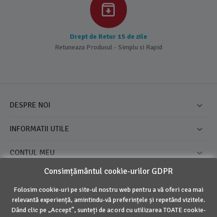
Drept de Retur 15 de zile
Retuneaza Produsul - Simplu si Rapid
DESPRE NOI
INFORMATII UTILE
CONTUL MEU
Consimțământul cookie-urilor GDPR
CONTACT
Folosim cookie-uri pe site-ul nostru web pentru a vă oferi cea mai
relevantă experiență, amintindu-vă preferințele și repetând vizitele.
© 2016 - 2026 Inovius. Marca Inregistrata
Dând clic pe „Accept”, sunteți de acord cu utilizarea TOATE cookie-