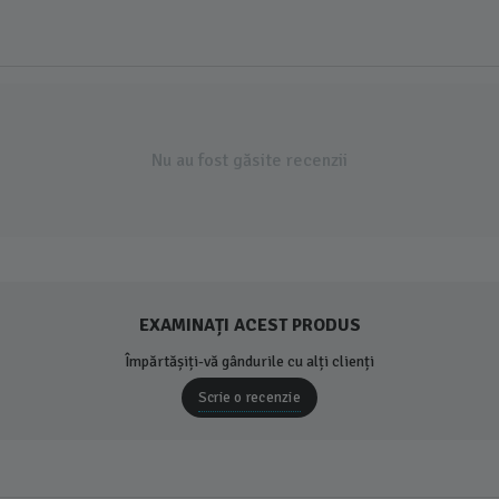
Nu au fost găsite recenzii
EXAMINAȚI ACEST PRODUS
Împărtășiți-vă gândurile cu alți clienți
Scrie o recenzie