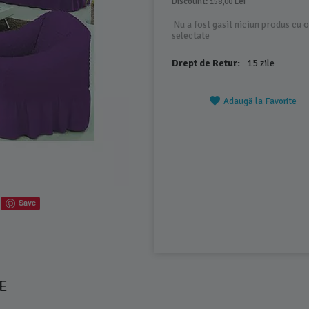
Discount: 
 Lei
158,00
Nu a fost gasit niciun produs cu o
selectate
Drept de Retur:
15 zile
Adaugă la Favorite
Save
E