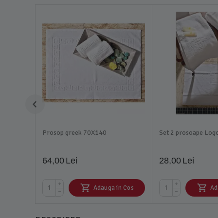
Prosop greek 70X140
Set 2 prosoape Log
64,00
Lei
28,00
Lei
+
+
Adauga in Cos
Ad
−
−