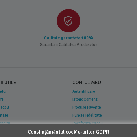
Calitate garantata 100%
Garantam Calitatea Produselor
I UTILE
CONTUL MEU
Retur
Autentificare
are
Istoric Comenzi
 Cadou
Produse Favorite
itate
Puncte Fidelitate
onditii
Certificate Cadou
 Concurs
Consimțământul cookie-urilor GDPR