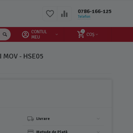
0786-166-125
Telefon
CONTUL
0
COȘ
MEU
I MOV - HSE05
Livrare
Metode de Plată