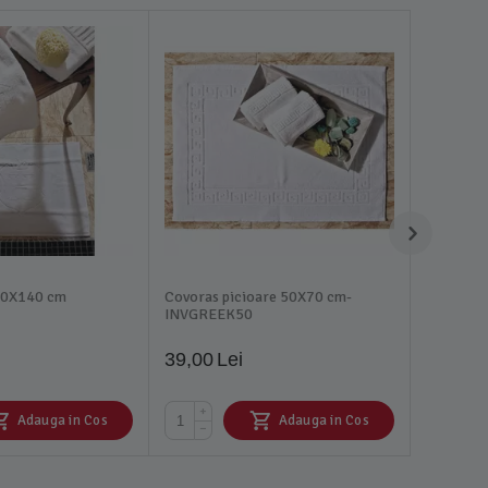
70X140 cm
Covoras picioare 50X70 cm-
INVGREEK50
39,00
Lei
+
Adauga in Cos
Adauga in Cos
−