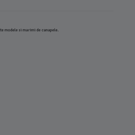
lte modele si marimi de canapele.
Covoras 
INVLOGO
38,00
L