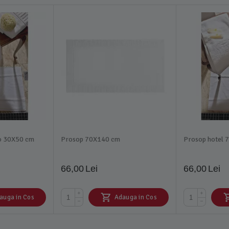
o 30X50 cm
Prosop 70X140 cm
Prosop hotel 
66,00
Lei
66,00
Lei
+
+
auga in Cos
Adauga in Cos
−
−