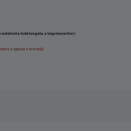
 rezistenta indelungata a imprimeurilor
)
ntru o igiena corecta)!