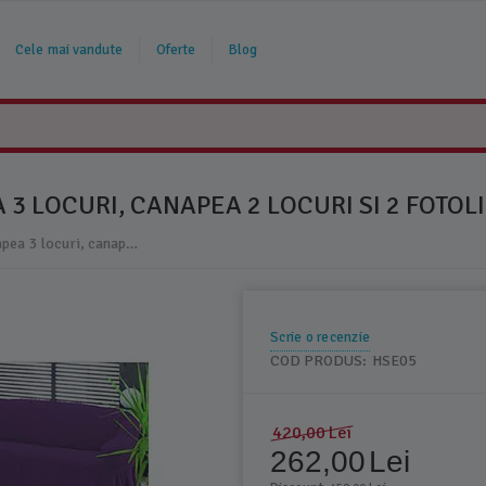
Cele mai vandute
Oferte
Blog
3 LOCURI, CANAPEA 2 LOCURI SI 2 FOTOLI
Set 4 huse 3211, pentru canapea 3 locuri, canapea 2 locuri si 2 fotolii Mov - HSE05
Scrie o recenzie
COD PRODUS:
HSE05
420,00
Lei
262,00
Lei