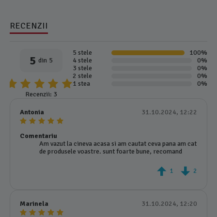
RECENZII
5 stele
100%
5
din 5
4 stele
0%
3 stele
0%
2 stele
0%
1 stea
0%
Recenzii: 3
Antonia
31.10.2024, 12:22
Comentariu
Am vazut la cineva acasa si am cautat ceva pana am cat
de produsele voastre. sunt foarte bune, recomand
1
2
Marinela
31.10.2024, 12:20