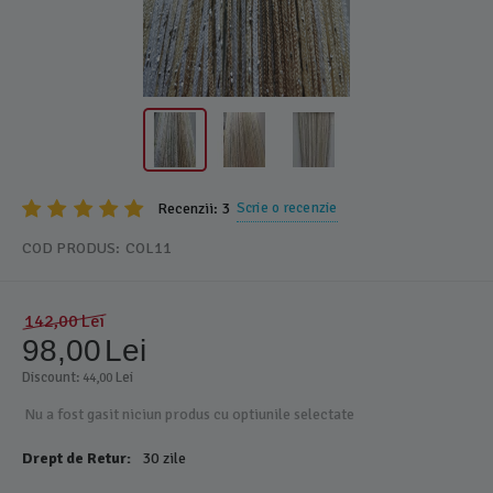
Recenzii: 3
Scrie o recenzie
COD PRODUS:
COL11
142,00
Lei
98,00
Lei
Discount: 
 Lei
44,00
Nu a fost gasit niciun produs cu optiunile selectate
Drept de Retur:
30 zile