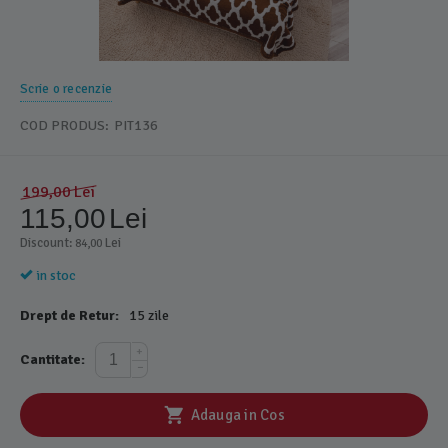
Scrie o recenzie
COD PRODUS:
PIT136
199,00
Lei
115,00
Lei
Discount: 
 Lei
84,00
in stoc
Drept de Retur:
15 zile
+
Cantitate:
−
Adauga in Cos