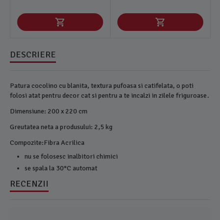
DESCRIERE
Patura cocolino cu blanita, textura pufoasa si catifelata, o poti
folosi atat pentru decor cat si pentru a te incalzi in zilele friguroase.
Dimensiune: 200 x 220 cm
Greutatea neta a produsului: 2,5 kg
Compozite:Fibra Acrilica
nu se folosesc inalbitori chimici
se spala la 30°C automat
RECENZII