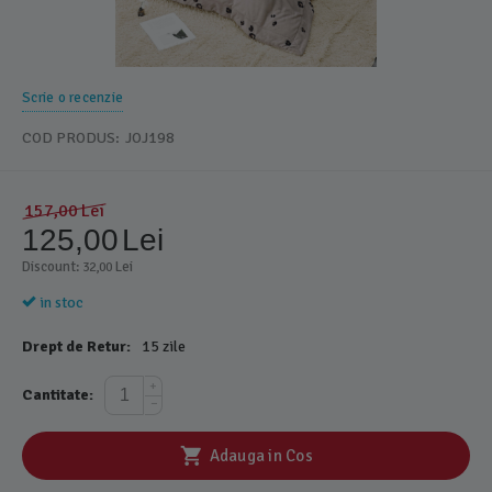
Scrie o recenzie
COD PRODUS:
JOJ198
157,00
Lei
125,00
Lei
Discount: 
 Lei
32,00
in stoc
Drept de Retur:
15 zile
+
Cantitate:
−
Adauga in Cos