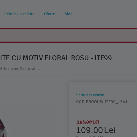
Cele mai vandute
Oferte
Blog
ITE CU MOTIV FLORAL ROSU - ITF99
Ie traditionala alba pentru fetite cu motiv floral rosu - ITF99
Scrie o recenzie
COD PRODUS:
ITF99_1541
143,00
Lei
109,00
Lei