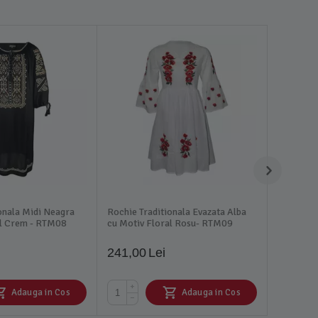
onala Midi Neagra
Rochie Traditionala Evazata Alba
al Crem - RTM08
cu Motiv Floral Rosu- RTM09
241,00
Lei
+
Adauga in Cos
Adauga in Cos
−