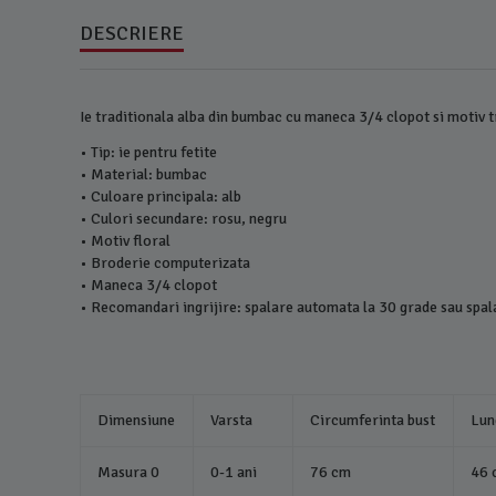
DESCRIERE
Ie traditionala alba din bumbac cu maneca 3/4 clopot si motiv 
• Tip: ie pentru fetite
• Material: bumbac
• Culoare principala: alb
• Culori secundare: rosu, negru
• Motiv floral
• Broderie computerizata
• Maneca 3/4 clopot
• Recomandari ingrijire: spalare automata la 30 grade sau spa
Dimensiune
Varsta
Circumferinta bust
Lun
Masura 0
0-1 ani
76 cm
46 