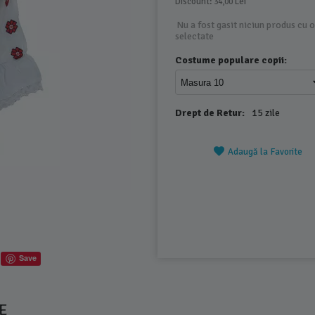
Discount: 
 Lei
34,00
Nu a fost gasit niciun produs cu o
selectate
Costume populare copii:
Drept de Retur:
15 zile
Adaugă la Favorite
Save
E