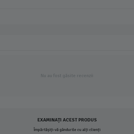
Nu au fost găsite recenzii
EXAMINAȚI ACEST PRODUS
Împărtășiți-vă gândurile cu alți clienți