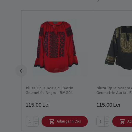
Bluza Tip Ie Rosie cu Motiv
Bluza Tip Ie Neagra
Geometric Negru - BMG01
Geometric Auriu -
115,00
Lei
115,00
Lei
+
+
Adauga in Cos
Ad
−
−