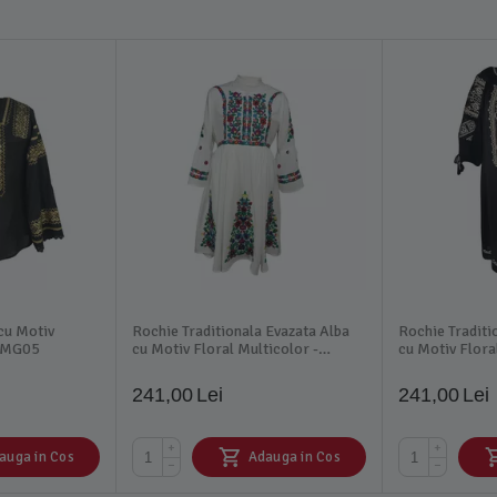
 cu Motiv
Rochie Traditionala Evazata Alba
Rochie Traditi
 BMG05
cu Motiv Floral Multicolor -
cu Motiv Flor
RTM04
241,00
Lei
241,00
Lei
+
+
auga in Cos
Adauga in Cos
−
−