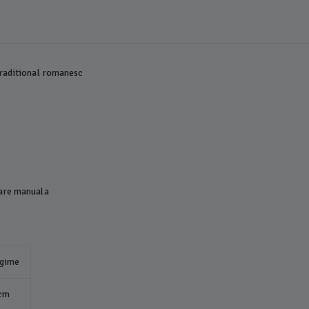
traditional romanesc
lare manuala
gime
cm