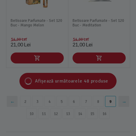
Betisoare Parfumate - Set 120
Betisoare Parfumate - Set 120
Buc - Mango Melon
Buc - Meditation
54,00
Lei
54,00
Lei
21,00
Lei
21,00
Lei
Afișează următoarele 48 produse
2
3
4
5
6
7
8
9
10
11
12
13
14
15
16