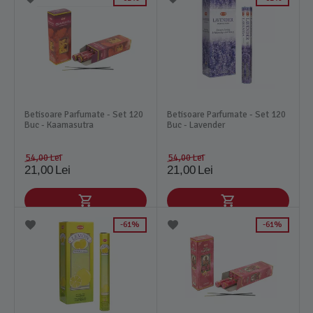
Betisoare Parfumate - Set 120
Betisoare Parfumate - Set 120
Buc - Kaamasutra
Buc - Lavender
54,00
Lei
54,00
Lei
21,00
Lei
21,00
Lei
61%
61%