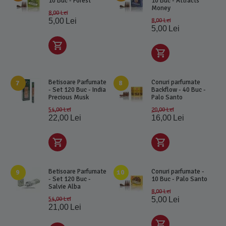
10 Buc - Forest
10 Buc - Attracts
Money
8,00
Lei
5,00
Lei
8,00
Lei
5,00
Lei
Betisoare Parfumate
Conuri parfumate
7
8
- Set 120 Buc - India
Backflow - 40 Buc -
Precious Musk
Palo Santo
54,00
Lei
20,00
Lei
22,00
Lei
16,00
Lei
Betisoare Parfumate
Conuri parfumate -
9
10
- Set 120 Buc -
10 Buc - Palo Santo
Salvie Alba
8,00
Lei
54,00
Lei
5,00
Lei
21,00
Lei