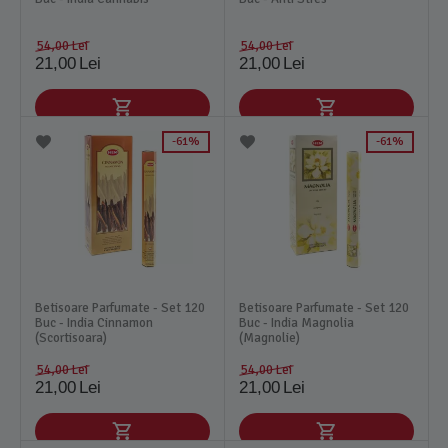
54,00
Lei
54,00
Lei
21,00
Lei
21,00
Lei
61%
61%
Betisoare Parfumate - Set 120
Betisoare Parfumate - Set 120
Buc - India Cinnamon
Buc - India Magnolia
(Scortisoara)
(Magnolie)
54,00
Lei
54,00
Lei
21,00
Lei
21,00
Lei