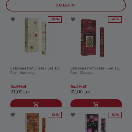
CATEGORII
61%
41%
Betisoare Parfumate - Set 120
Betisoare Parfumate - Set 120
Buc - Harmony
Buc - Champa
54,00
Lei
54,00
Lei
21,00
Lei
32,00
Lei
61%
61%