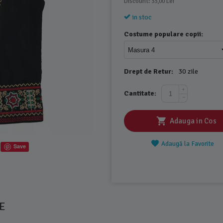
Discount: 
 Lei
33,00
in stoc
Costume populare copii:
Drept de Retur:
30 zile
+
Cantitate:
−
Adauga in Cos
Adaugă la Favorite
Save
E