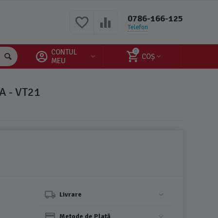
0786-166-125
Telefon
CONTUL
0
COȘ
MEU
 - VT21
Livrare
Metode de Plată