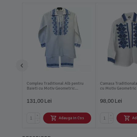
Compleu Traditional Alb pentru
Camasa Traditionala
Baieti cu Motiv Geometric
cu Motiv Geometric 
Albastru - IMS27
ITB28
131,00
Lei
98,00
Lei
+
+
Adauga in Cos
Ad
−
−