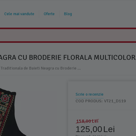
Cele mai vandute
Oferte
Blog
EAGRA CU BRODERIE FLORALA MULTICOLORA
Vesta Traditionala de Baieti Neagra cu Broderie Florala Multicolora - VT21
Scrie o recenzie
COD PRODUS:
VT21_D119
158,00
Lei
125,00
Lei