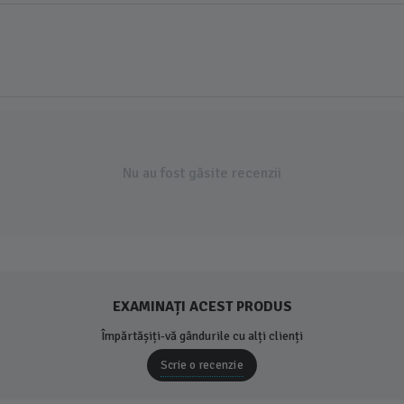
Nu au fost găsite recenzii
EXAMINAȚI ACEST PRODUS
Împărtășiți-vă gândurile cu alți clienți
Scrie o recenzie