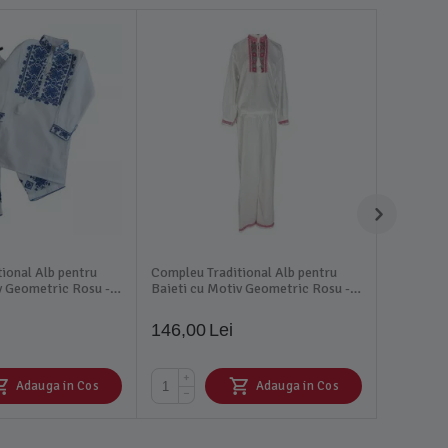
ional Alb pentru
Compleu Traditional Alb pentru
v Geometric Rosu -
Baieti cu Motiv Geometric Rosu -
IMS27RS
146,00
Lei
+
Adauga in Cos
Adauga in Cos
−