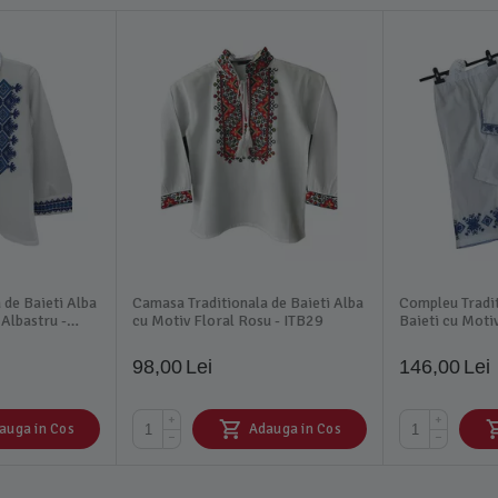
 de Baieti Alba
Camasa Traditionala de Baieti Alba
Compleu Tradit
Albastru -
cu Motiv Floral Rosu - ITB29
Baieti cu Moti
IMS27A
98,00
Lei
146,00
Lei
+
+
auga in Cos
Adauga in Cos
−
−