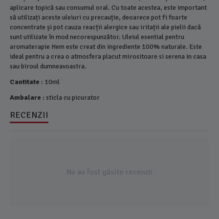
aplicare topică sau consumul oral. Cu toate acestea, este important
să utilizați aceste uleiuri cu precauție, deoarece pot fi foarte
concentrate și pot cauza reacții alergice sau iritații ale pielii dacă
sunt utilizate în mod necorespunzător. Uleiul esential pentru
aromaterapie Hem este creat din ingrediente 100% naturale. Este
ideal pentru a crea o atmosfera placut mirositoare si serena in casa
sau biroul dumneavoastra.
Cantitate
: 10ml
Ambalare
: sticla cu picurator
RECENZII
Nu au fost găsite recenzii