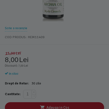
Scrie o recenzie
COD PRODUS:
HEM11409
15,00
Lei
8,00
Lei
Discount: 
 Lei
7,00
in stoc
Drept de Retur:
30 zile
+
Cantitate:
−
Adauga in Cos