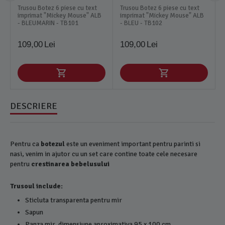
Trusou Botez 6 piese cu text
Trusou Botez 6 piese cu text
imprimat "Mickey Mouse" ALB
imprimat "Mickey Mouse" ALB
- BLEUMARIN - TB101
- BLEU - TB102
109,00
Lei
109,00
Lei
DESCRIERE
Pentru ca
botezul
este un eveniment important pentru parinti si
nasi, venim in ajutor cu un set care contine toate cele necesare
pentru
crestinarea bebelusului
Trusoul include:
Sticluta transparenta pentru mir
Sapun
Panza mir, dimensiune aproximativa 95 x 100 cm