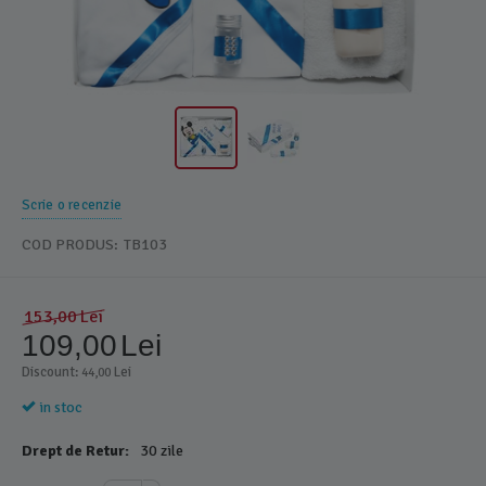
Scrie o recenzie
COD PRODUS:
TB103
153,00
Lei
109,00
Lei
Discount: 
 Lei
44,00
in stoc
Drept de Retur:
30 zile