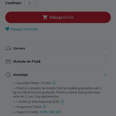
+
Cantitate:
−
Adauga in Cos
Adaugă la Favorite
Livrare
Metode de Plată
Avantaje
— Garanție Retur 15 zile
— Pentru comenzi de minim 500 lei având greutatea sub 1
kg se oferă livrare gratuită. Pentru colete mai grele taxa
este de 1 Leu / kg suplimentar.
— Livrăm și Internațional (UE)
— Asigurare Colet
— Suport Clienți:
0786-166-125