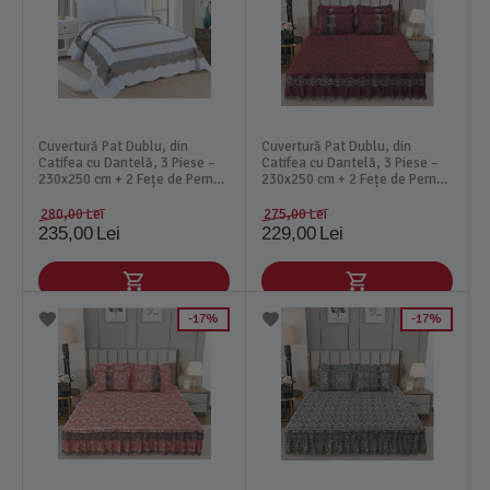
Cuvertură Pat Dublu, din
Cuvertură Pat Dublu, din
Catifea cu Dantelă, 3 Piese –
Catifea cu Dantelă, 3 Piese –
230x250 cm + 2 Fețe de Pernă,
230x250 cm + 2 Fețe de Pernă,
Crem - LIM201
Bordo - LIM202
280,00
Lei
275,00
Lei
235,00
Lei
229,00
Lei
17%
17%