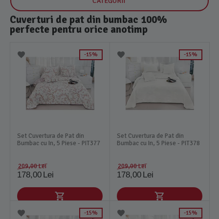
CATEGORII
Cuverturi de pat din bumbac 100%
perfecte pentru orice anotimp
15%
15%
Set Cuvertura de Pat din
Set Cuvertura de Pat din
Bumbac cu In, 5 Piese - PIT377
Bumbac cu In, 5 Piese - PIT378
209,00
Lei
209,00
Lei
178,00
Lei
178,00
Lei
15%
15%