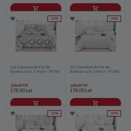
15%
15%
Set Cuvertura de Pat din
Set Cuvertura de Pat din
Bumbac cu In, 5 Piese - PIT385
Bumbac cu In, 5 Piese - PIT386
209,00
Lei
209,00
Lei
178,00
Lei
178,00
Lei
15%
15%