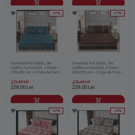
17%
17%
Cuvertură Pat Dublu, din
Cuvertură Pat Dublu, din
Catifea cu Dantelă, 3 Piese –
Catifea cu Dantelă, 3 Piese –
230x250 cm + 2 Fețe de Pernă,
230x250 cm + 2 Fețe de Pernă,
Albastru - LIM207
Maro Inchis - LIM208
275,00
Lei
275,00
Lei
229,00
Lei
229,00
Lei
12%
12%