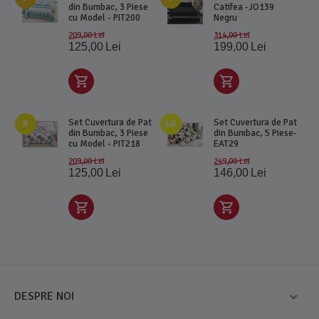
din Bumbac, 3 Piese
Catifea -JO139
cu Model - PIT200
Negru
209,00
Lei
314,00
Lei
125,00
Lei
199,00
Lei
Set Cuvertura de Pat
Set Cuvertura de Pat
9
10
din Bumbac, 3 Piese
din Bumbac, 5 Piese-
cu Model - PIT218
EAT29
209,00
Lei
249,00
Lei
125,00
Lei
146,00
Lei
DESPRE NOI