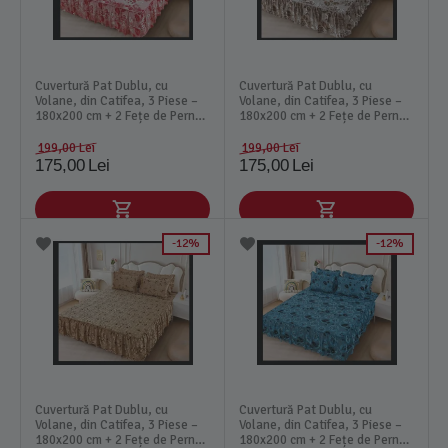
Cuvertură Pat Dublu, cu
Cuvertură Pat Dublu, cu
Volane, din Catifea, 3 Piese –
Volane, din Catifea, 3 Piese –
180x200 cm + 2 Fețe de Pernă,
180x200 cm + 2 Fețe de Pernă,
Roz - LIM209
Bej - LIM210
199,00
Lei
199,00
Lei
175,00
Lei
175,00
Lei
12%
12%
Cuvertură Pat Dublu, cu
Cuvertură Pat Dublu, cu
Volane, din Catifea, 3 Piese –
Volane, din Catifea, 3 Piese –
180x200 cm + 2 Fețe de Pernă,
180x200 cm + 2 Fețe de Pernă,