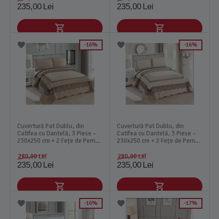
235,00
Lei
235,00
Lei
16%
16%
Cuvertură Pat Dublu, din
Cuvertură Pat Dublu, din
Catifea cu Dantelă, 3 Piese –
Catifea cu Dantelă, 3 Piese –
230x250 cm + 2 Fețe de Pernă,
230x250 cm + 2 Fețe de Pernă,
Bej - LIM199
Crem - LIM200
280,00
Lei
280,00
Lei
235,00
Lei
235,00
Lei
16%
17%