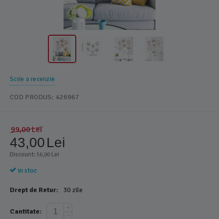
Scrie o recenzie
COD PRODUS:
426967
99,00
Lei
43,00
Lei
Discount: 
 Lei
56,00
in stoc
Drept de Retur:
30 zile
+
Cantitate:
−