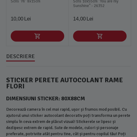
Scris "Hi" 8x15cm
Scris 10x55cm "You are my
Sunshine" - 26352
10,00
Lei
14,00
Lei
DESCRIERE
STICKER PERETE AUTOCOLANT RAME
FLORI
DIMENSIUNI STICKER: 80X88CM
Decorează camera în cel mai rapid, ușor și frumos mod posibil. Cu
ajutorul unui sticker autocolant decorativ poți transforma un perete
simplu în ceva extrem de plăcut vizual! Stickerele se lipesc și
dezlipesc extrem de rapid. Sute de modele, culori și personaje
preferate, potrivite atât pentru tine, cât și pentru copilul tău! Poți