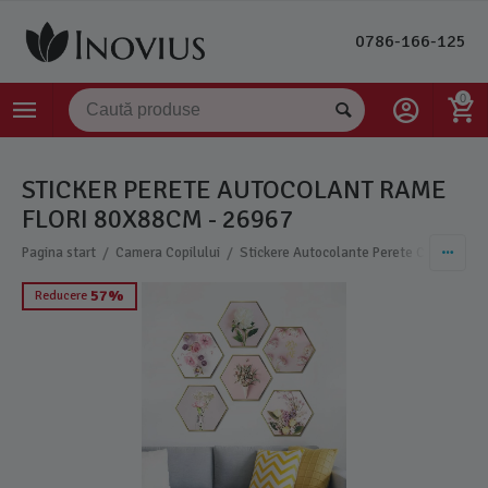
0786-166-125
0
STICKER PERETE AUTOCOLANT RAME
FLORI 80X88CM - 26967
/
/
/
Pagina start
Camera Copilului
Stickere Autocolante Perete Copii
Sti
57%
Reducere