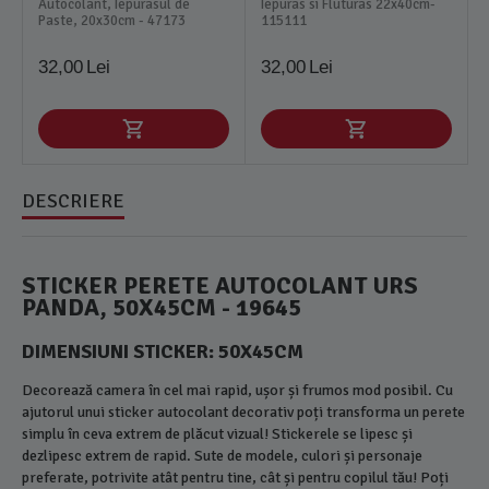
Autocolant, Iepurasul de
Iepuras si Fluturas 22x40cm-
Paste, 20x30cm - 47173
115111
32,00
Lei
32,00
Lei
DESCRIERE
STICKER PERETE AUTOCOLANT URS
PANDA, 50X45CM - 19645
DIMENSIUNI STICKER: 50X45CM
Decorează camera în cel mai rapid, ușor și frumos mod posibil. Cu
ajutorul unui sticker autocolant decorativ poți transforma un perete
simplu în ceva extrem de plăcut vizual! Stickerele se lipesc și
dezlipesc extrem de rapid. Sute de modele, culori și personaje
preferate, potrivite atât pentru tine, cât și pentru copilul tău! Poți