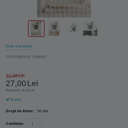
Scrie o recenzie
COD PRODUS:
019645
61,00
Lei
27,00
Lei
Discount: 
 Lei
34,00
in stoc
Drept de Retur:
30 zile
+
Cantitate:
−