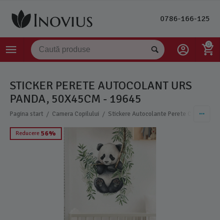
0786-166-125
0
STICKER PERETE AUTOCOLANT URS
PANDA, 50X45CM - 19645
/
/
/
Pagina start
Camera Copilului
Stickere Autocolante Perete Copii
Sti
56%
Reducere