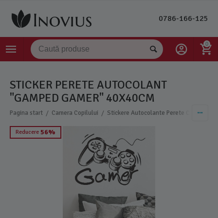
0786-166-125
0
STICKER PERETE AUTOCOLANT
"GAMPED GAMER" 40X40CM
/
/
/
Pagina start
Camera Copilului
Stickere Autocolante Perete Copii
Sti
56%
Reducere