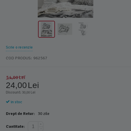
Scrie o recenzie
COD PRODUS:
962567
54,00
Lei
24,00
Lei
Discount: 
 Lei
30,00
in stoc
Drept de Retur:
30 zile
+
Cantitate:
−