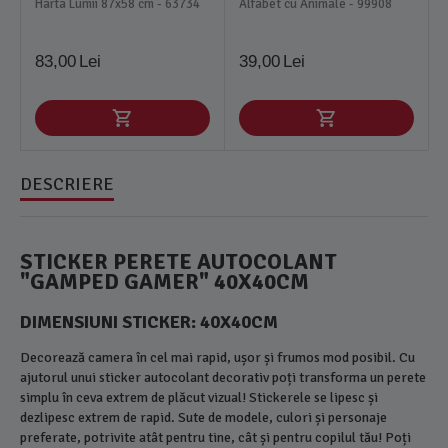
Harta Lumii 87x58 cm - 63734
Alfabet cu Animale - 99908
83,00
Lei
39,00
Lei
DESCRIERE
STICKER PERETE AUTOCOLANT
"GAMPED GAMER" 40X40CM
DIMENSIUNI STICKER: 40X40CM
Decorează camera în cel mai rapid, ușor și frumos mod posibil. Cu
ajutorul unui sticker autocolant decorativ poți transforma un perete
simplu în ceva extrem de plăcut vizual! Stickerele se lipesc și
dezlipesc extrem de rapid. Sute de modele, culori și personaje
preferate, potrivite atât pentru tine, cât și pentru copilul tău! Poți