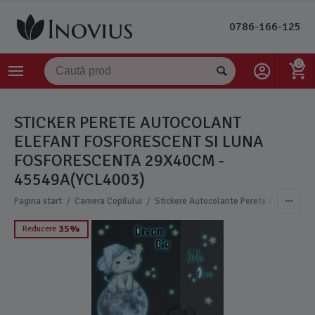
0786-166-125
0
STICKER PERETE AUTOCOLANT
ELEFANT FOSFORESCENT SI LUNA
FOSFORESCENTA 29X40CM -
45549A(YCL4003)
/
/
/
Pagina start
Camera Copilului
Stickere Autocolante Perete Copii
Sti
35%
Reducere