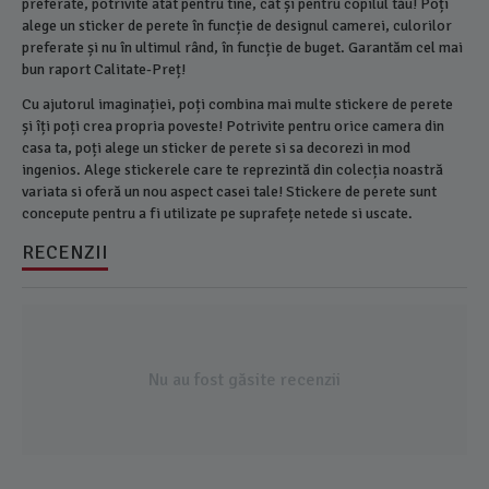
preferate, potrivite atât pentru tine, cât și pentru copilul tău! Poți
alege un sticker de perete în funcție de designul camerei, culorilor
preferate și nu în ultimul rând, în funcție de buget. Garantăm cel mai
bun raport Calitate-Preț!
Cu ajutorul imaginației, poți combina mai multe stickere de perete
și îți poți crea propria poveste! Potrivite pentru orice camera din
casa ta, poți alege un sticker de perete si sa decorezi in mod
ingenios. Alege stickerele care te reprezintă din colecția noastră
variata si oferă un nou aspect casei tale! Stickere de perete sunt
concepute pentru a fi utilizate pe suprafețe netede si uscate.
RECENZII
Nu au fost găsite recenzii