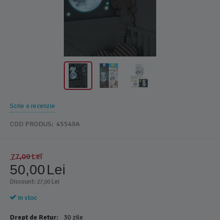
Scrie o recenzie
COD PRODUS:
45549A
77,00
Lei
50,00
Lei
Discount: 
 Lei
27,00
in stoc
Drept de Retur:
30 zile