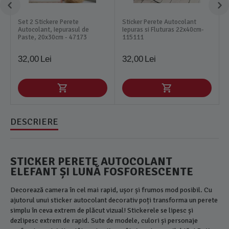
Set 2 Stickere Perete
Sticker Perete Autocolant
Autocolant, Iepurasul de
Iepuras si Fluturas 22x40cm-
Paste, 20x30cm - 47173
115111
32,00
Lei
32,00
Lei
DESCRIERE
STICKER PERETE AUTOCOLANT
ELEFANT ȘI LUNĂ FOSFORESCENTE
Decorează camera în cel mai rapid, ușor și frumos mod posibil. Cu
ajutorul unui sticker autocolant decorativ poți transforma un perete
simplu în ceva extrem de plăcut vizual! Stickerele se lipesc și
dezlipesc extrem de rapid. Sute de modele, culori și personaje