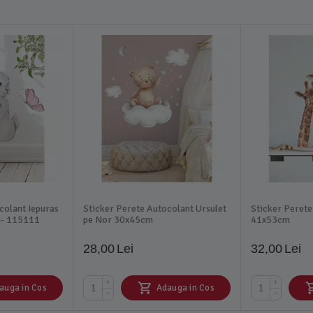
colant Iepuras
Sticker Perete Autocolant Ursulet
Sticker Perete
m- 115111
pe Nor 30x45cm
41x53cm
28,00
Lei
32,00
Lei
+
+
auga in Cos
Adauga in Cos
−
−