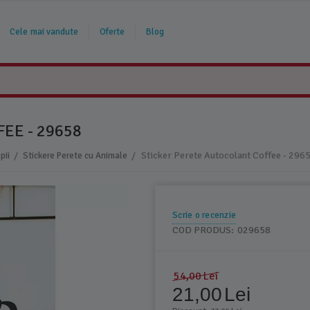
Cele mai vandute
Oferte
Blog
EE - 29658
/
/
Sticker Perete Autocolant Coffee - 296
pii
Stickere Perete cu Animale
Scrie o recenzie
COD PRODUS:
029658
54,00
Lei
21,00
Lei