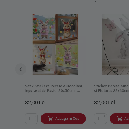
Set 2 Stickere Perete Autocolant,
Sticker Perete Auto
Iepurasul de Paste, 20x30cm -
si Fluturas 22x40c
47173
32,00
Lei
32,00
Lei
+
+
Adauga in Cos
Ad
−
−