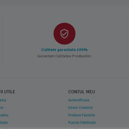
Calitate garantata 100%
Garantam Calitatea Produselor
I UTILE
CONTUL MEU
Retur
Autentificare
are
Istoric Comenzi
 Cadou
Produse Favorite
itate
Puncte Fidelitate