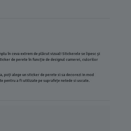
lu în ceva extrem de plăcut vizual! Stickerele se lipesc și
sticker de perete în funcție de designul camerei, culorilor
a, poți alege un sticker de perete si sa decorezi in mod
e pentru a fi utilizate pe suprafețe netede si uscate.
Sticker P
pe Luna 