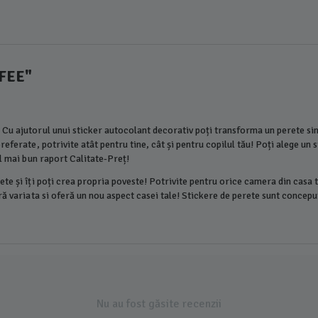
FEE"
Cu ajutorul unui sticker autocolant decorativ poți transforma un perete simp
eferate, potrivite atât pentru tine, cât și pentru copilul tău! Poți alege un 
el mai bun raport Calitate-Preț!
te și îți poți crea propria poveste! Potrivite pentru orice camera din casa t
ă variata si oferă un nou aspect casei tale! Stickere de perete sunt conceput
Nu au fost găsite recenzii