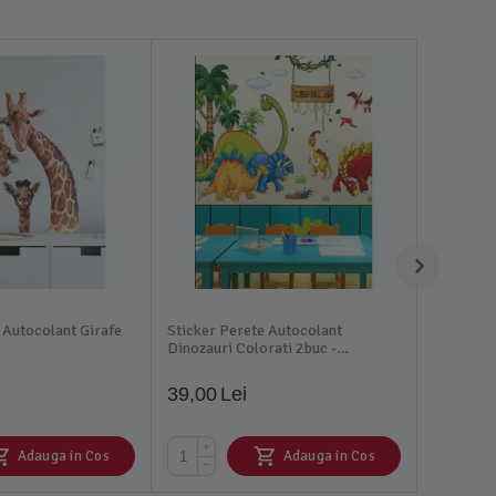
 Autocolant Girafe
Sticker Perete Autocolant
Dinozauri Colorati 2buc -
30x90cm
39,00
Lei
+
Adauga in Cos
Adauga in Cos
−