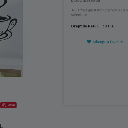
Discount: 
 Lei
33,00
Nu a fost gasit niciun produs cu o
selectate
Drept de Retur:
30 zile
Adaugă la Favorite
Save
E