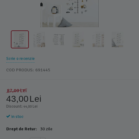
Scrie o recenzie
COD PRODUS:
691445
87,00
Lei
43,00
Lei
Discount: 
 Lei
44,00
in stoc
Drept de Retur:
30 zile