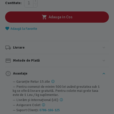
+
Cantitate:
−
Adauga in Cos
Adaugă la Favorite
Livrare
Metode de Plată
Avantaje
— Garanție Retur 15 zile
— Pentru comenzi de minim 500 lei având greutatea sub 1
kg se oferă livrare gratuită. Pentru colete mai grele taxa
este de 1 Leu / kg suplimentar.
— Livrăm și Internațional (UE)
— Asigurare Colet
— Suport Clienți:
0786-166-125