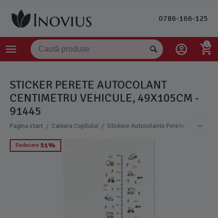
0786-166-125
0
STICKER PERETE AUTOCOLANT
CENTIMETRU VEHICULE, 49X105CM -
91445
/
/
/
Pagina start
Camera Copilului
Stickere Autocolante Perete Copii
Sti
51%
Reducere