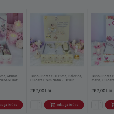
iese, Minnie
Trusou Botez cu 8 Piese, Balerina,
Trusou Botez c
Culoare Roz
Culoare Crem Natur - TB182
Marie, Culoare
TB189
262,00
Lei
262,00
Lei
+
+
auga in Cos
Adauga in Cos
−
−