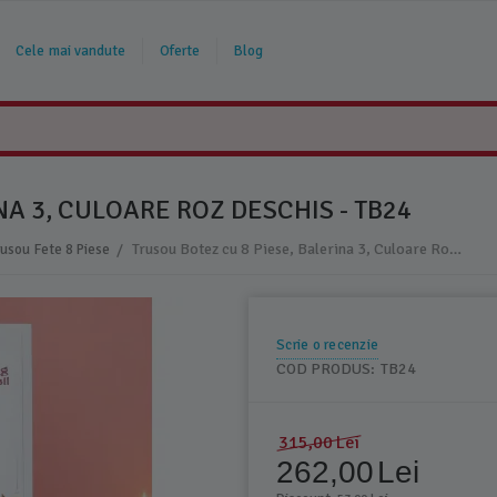
Cele mai vandute
Oferte
Blog
NA 3, CULOARE ROZ DESCHIS - TB24
/
Trusou Botez cu 8 Piese, Balerina 3, Culoare Roz Deschis - TB24
rusou Fete 8 Piese
Scrie o recenzie
COD PRODUS:
TB24
315,00
Lei
262,00
Lei