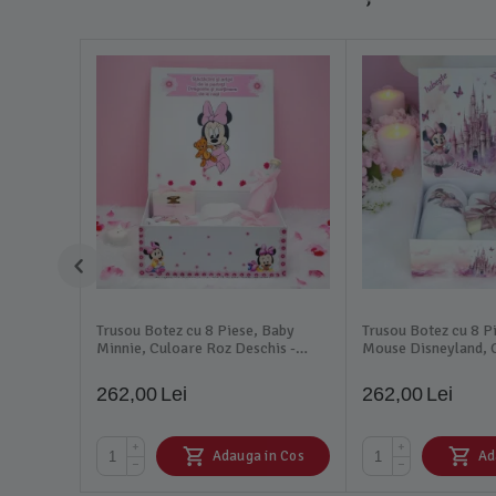
Trusou Botez cu 8 Piese, Baby
Trusou Botez cu 8 P
Minnie, Culoare Roz Deschis -
Mouse Disneyland, 
TB26
Pudra - TB180
262,00
Lei
262,00
Lei
+
+
Adauga in Cos
Ad
−
−