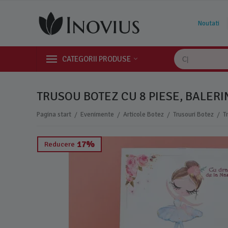
Noutati
CATEGORII PRODUSE
TRUSOU BOTEZ CU 8 PIESE, BALERI
/
/
/
/
Pagina start
Evenimente
Articole Botez
Trusouri Botez
T
17%
Reducere