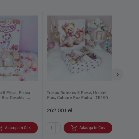
u 8 Piese, Pisica
Trusou Botez cu 8 Piese, Ursulet
 Roz Deschis -
Plus, Culoare Roz Pudra - TB190
262,00
Lei
+
Adauga in Cos
Adauga in Cos
−