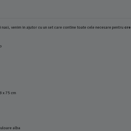
 nasi, venim in ajutor cu un set care contine toate cele necesare pentru
cre
so
78 x 75 cm
 culoare alba