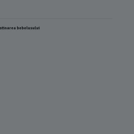
stinarea bebelusului
Trusou Bo
Culoare 