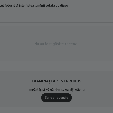
ul folosit si intenistea luminii setata pe dispo
Nu au fost găsite recenzii
EXAMINAȚI ACEST PRODUS
Împărtășiți-vă gândurile cu alți clienți
Scrie o recenzie