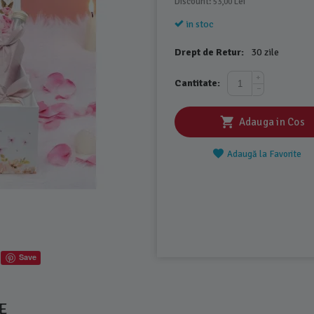
Discount: 
 Lei
53,00
in stoc
Drept de Retur:
30 zile
+
Cantitate:
−
Adauga in Cos
Adaugă la Favorite
Save
E