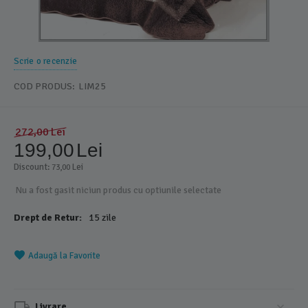
Scrie o recenzie
COD PRODUS:
LIM25
272,00
Lei
199,00
Lei
Discount: 
 Lei
73,00
Nu a fost gasit niciun produs cu optiunile selectate
Drept de Retur:
15 zile
Adaugă la Favorite
Livrare