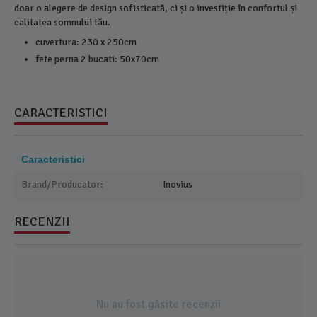
doar o alegere de design sofisticată, ci și o investiție în confortul și
calitatea somnului tău.
cuvertura: 230 x 250cm
fete perna 2 bucati: 50x70cm
CARACTERISTICI
Caracteristici
Brand/Producator:
Inovius
RECENZII
Nu au fost găsite recenzii