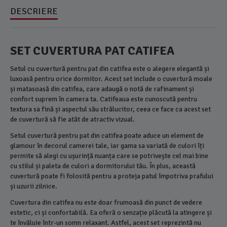
DESCRIERE
SET CUVERTURA PAT CATIFEA
Setul cu cuvertură pentru pat din catifea este o alegere elegantă și
luxoasă pentru orice dormitor. Acest set include o cuvertură moale
și matasoasă din catifea, care adaugă o notă de rafinament și
confort suprem în camera ta. Catifeaua este cunoscută pentru
textura sa fină și aspectul său strălucitor, ceea ce face ca acest set
de cuvertură să fie atât de atractiv vizual.
Setul cuvertură pentru pat din catifea poate aduce un element de
glamour în decorul camerei tale, iar gama sa variată de culori îți
permite să alegi cu ușurință nuanța care se potrivește cel mai bine
cu stilul și paleta de culori a dormitorului tău. În plus, această
cuvertură poate fi folosită pentru a proteja patul împotriva prafului
și uzurii zilnice.
Cuvertura din catifea nu este doar frumoasă din punct de vedere
estetic, ci și confortabilă. Ea oferă o senzație plăcută la atingere și
te învăluie într-un somn relaxant. Astfel, acest set reprezintă nu