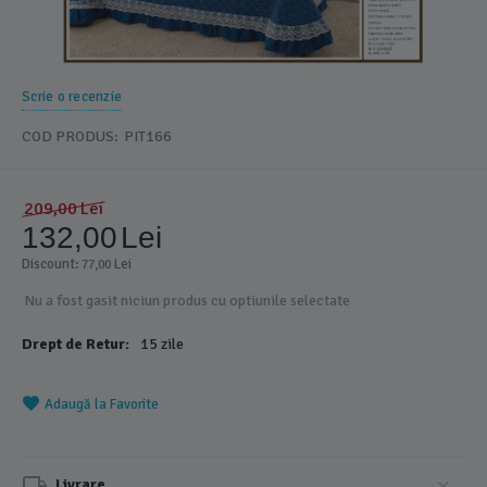
Scrie o recenzie
COD PRODUS:
PIT166
209,00
Lei
132,00
Lei
Discount: 
 Lei
77,00
Nu a fost gasit niciun produs cu optiunile selectate
Drept de Retur:
15 zile
Adaugă la Favorite
Livrare