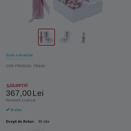
Scrie o recenzie
COD PRODUS:
TB190
420,00
Lei
367,00
Lei
Discount: 
 Lei
53,00
in stoc
Drept de Retur:
30 zile