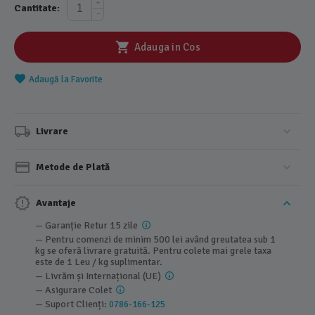
+
Cantitate:
−
Adauga in Cos
Adaugă la Favorite
Livrare
Metode de Plată
Avantaje
— Garanție Retur 15 zile
— Pentru comenzi de minim 500 lei având greutatea sub 1
kg se oferă livrare gratuită. Pentru colete mai grele taxa
este de 1 Leu / kg suplimentar.
— Livrăm și Internațional (UE)
— Asigurare Colet
— Suport Clienți:
0786-166-125