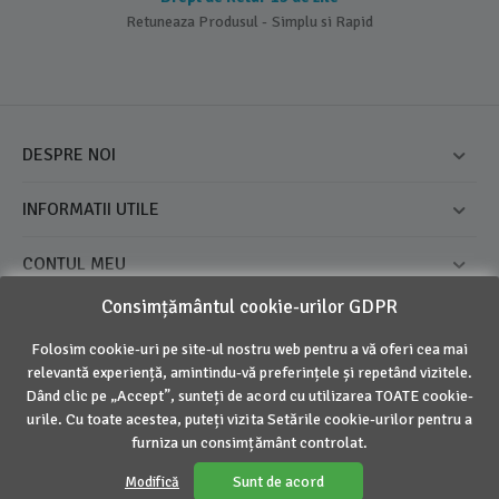
Retuneaza Produsul - Simplu si Rapid
DESPRE NOI
INFORMATII UTILE
CONTUL MEU
Consimțământul cookie-urilor GDPR
CONTACT
Folosim cookie-uri pe site-ul nostru web pentru a vă oferi cea mai
relevantă experiență, amintindu-vă preferințele și repetând vizitele.
© 2016 - 2026 Inovius. Marca Inregistrata
Dând clic pe „Accept”, sunteți de acord cu utilizarea TOATE cookie-
urile. Cu toate acestea, puteți vizita Setările cookie-urilor pentru a
furniza un consimțământ controlat.
Sunt de acord
Modifică