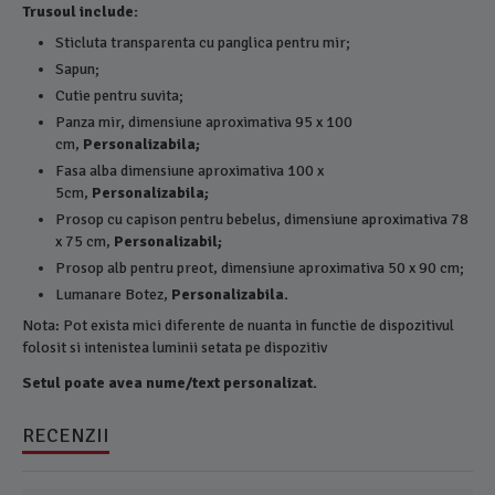
Trusoul include:
Sticluta transparenta cu panglica pentru mir;
Sapun;
Cutie pentru suvita;
Panza mir, dimensiune aproximativa 95 x 100
cm,
Personalizabila;
Fasa alba dimensiune aproximativa 100 x
5cm,
Personalizabila;
Prosop cu capison pentru bebelus, dimensiune aproximativa 78
9 P
x 75 cm,
Personalizabil;
Prosop alb pentru preot, dimensiune aproximativa 50 x 90 cm;
Lumanare Botez,
Personalizabila.
Nota: Pot exista mici diferente de nuanta in functie de dispozitivul
folosit si intenistea luminii setata pe dispozitiv
Setul poate avea nume/text personalizat.
RECENZII