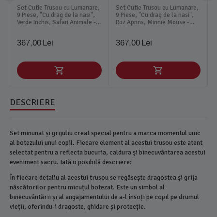
Set Cutie Trusou cu Lumanare,
Set Cutie Trusou cu Lumanare,
9 Piese, "Cu drag de la nasi",
9 Piese, "Cu drag de la nasi",
Verde Inchis, Safari Animale -
Roz Aprins, Minnie Mouse -
TB184
TB196
367,00
Lei
367,00
Lei
DESCRIERE
Set minunat și grijuliu creat special pentru a marca momentul unic
al botezului unui copil. Fiecare element al acestui trusou este atent
selectat pentru a reflecta bucuria, caldura și binecuvântarea acestui
eveniment sacru. Iată o posibilă descriere:
În fiecare detaliu al acestui trusou se regăsește dragostea și grija
născătorilor pentru micuțul botezat. Este un simbol al
binecuvântării și al angajamentului de a-l însoți pe copil pe drumul
vieții, oferindu-i dragoste, ghidare și protecție.