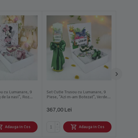
ou cu Lumanare, 9
Set Cutie Trusou cu Lumanare, 9
 de la nasi", Roz
Piese, "Azi m-am Botezat", Verde
 Mouse - TB259
Safari Animale - TB260
367,00
Lei
+
Adauga in Cos
Adauga in Cos
−