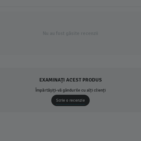
Nu au fost găsite recenzii
EXAMINAȚI ACEST PRODUS
Împărtășiți-vă gândurile cu alți clienți
Scrie o recenzie