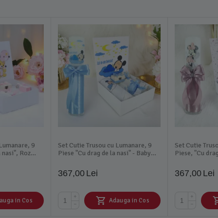
 Lumanare, 9
Set Cutie Trusou cu Lumanare, 9
Set Cutie Trus
 nasi", Roz
Piese "Cu drag de la nasi" - Baby
Piese, "Cu drag
se - TB196
Mickey, Bleu - TB258
Pudra, Minnie
367,00
Lei
367,00
Lei
+
+
auga in Cos
Adauga in Cos
−
−