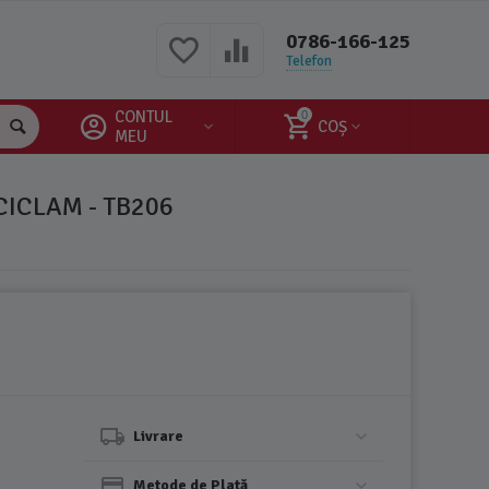
0786-166-125
Telefon
CONTUL
0
COȘ
MEU
CICLAM - TB206
Livrare
Metode de Plată