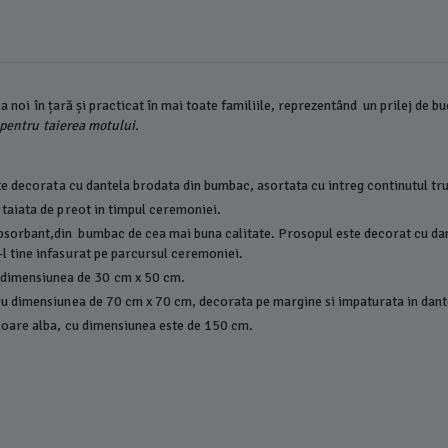
la noi în țară și practicat în mai toate familiile, reprezentând un prilej de bu
e pentru taierea motului.
este decorata cu dantela brodata din bumbac, asortata cu intreg continutul tr
r taiata de preot in timpul ceremoniei.
sorbant,din bumbac de cea mai buna calitate. Prosopul este decorat cu dan
-l tine infasurat pe parcursul ceremoniei.
 dimensiunea de 30 cm x 50 cm.
, cu dimensiunea de 70 cm x 70 cm, decorata pe margine si impaturata in dant
culoare alba, cu dimensiunea este de 150 cm.