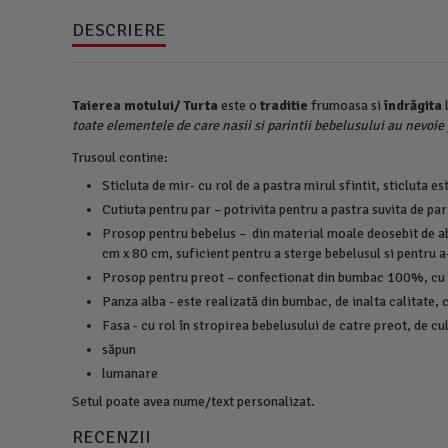
DESCRIERE
Taierea motului/ Turta
este o
traditie
frumoasa si
îndrăgita
toate elementele de care nasii si parintii bebelusului au nevoi
Trusoul contine:
Sticluta de mir- cu rol de a pastra mirul sfintit, sticluta 
Cutiuta pentru par – potrivita pentru a pastra suvita de pa
Prosop pentru bebelus – din material moale deosebit de ab
cm x 80 cm, suficient pentru a sterge bebelusul si pentru a
Prosop pentru preot – confectionat din bumbac 100%, cu
Panza alba - este realizată din bumbac, de inalta calitate
Fasa - cu rol în stropirea bebelusului de catre preot, de 
săpun
lumanare
Setul poate avea nume/text personalizat.
RECENZII