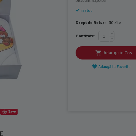
Discount: 
 Lei
53,00
in stoc
Drept de Retur:
30 zile
+
Cantitate:
−
Adauga in Cos
Adaugă la Favorite
Save
E