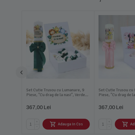
Set Cutie Trusou cu Lumanare, 9
Set Cutie Trusou cu
Piese, "Cu drag de la nasi", Verde
Piese, "Cu drag de la
Inchis, Safari Animale - TB184
Aprins, Minnie Mou
367,00
Lei
367,00
Lei
+
+
Adauga in Cos
Ad
−
−