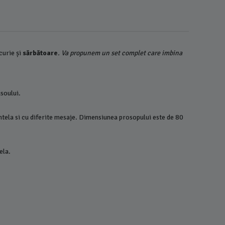
curie și
sărbătoare
. Va propunem un set complet care imbina
usoului.
tela si cu diferite mesaje. Dimensiunea prosopului este de 80
ela.
Set Truso
Piese, cu
Catifea 