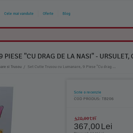
Cele mai vandute
Oferte
Blog
PIESE "CU DRAG DE LA NASI" - URSULET, 
/
Set Cutie Trusou cu Lumanare, 9 Piese "Cu drag de la nasi" - Ursulet, Ciclam - TB206
are si Trusou
Scrie o recenzie
COD PRODUS:
TB206
420,00
Lei
367,00
Lei