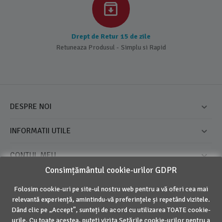
Drept de Retur 15 de zile
Retuneaza Produsul - Simplu si Rapid
DESPRE NOI
INFORMATII UTILE
CONTUL MEU
Consimțământul cookie-urilor GDPR
CONTACT
Folosim cookie-uri pe site-ul nostru web pentru a vă oferi cea mai
relevantă experiență, amintindu-vă preferințele și repetând vizitele.
Dând clic pe „Accept”, sunteți de acord cu utilizarea TOATE cookie-
© 2016 - 2026 Inovius. Marca Inregistrata
urile. Cu toate acestea, puteți vizita Setările cookie-urilor pentru a