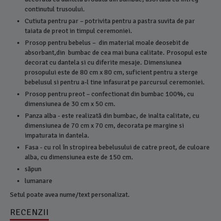
continutul trusoului.
Cutiuta pentru par – potrivita pentru a pastra suvita de par
taiata de preot in timpul ceremoniei.
Prosop pentru bebelus – din material moale deosebit de
absorbant,din bumbac de cea mai buna calitate. Prosopul este
decorat cu dantela si cu diferite mesaje. Dimensiunea
prosopului este de 80 cm x 80 cm, suficient pentru a sterge
bebelusul si pentru a-l tine infasurat pe parcursul ceremoniei.
Prosop pentru preot – confectionat din bumbac 100%, cu
dimensiunea de 30 cm x 50 cm.
9 P
Panza alba - este realizată din bumbac, de inalta calitate, cu
dimensiunea de 70 cm x 70 cm, decorata pe margine si
impaturata in dantela.
Fasa - cu rol în stropirea bebelusului de catre preot, de culoare
alba, cu dimensiunea este de 150 cm.
săpun
lumanare
Setul poate avea nume/text personalizat.
RECENZII