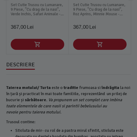
Set Cutie Trusou cu Lumanare,
Set Cutie Trusou cu Lumanare,
9 Piese, "Cu drag de la nasi",
9 Piese, "Cu drag de la nasi",
Verde Inchis, Safari Animale -
Roz Aprins, Minnie Mouse -
TB184
TB196
367,00
Lei
367,00
Lei
DESCRIERE
Taierea motului/ Turta
este o
traditie
frumoasa si
îndrăgita
la noi
în țară și practicat în mai toate familiile, reprezentând un prilej de
bucurie și
sărbătoare
. Va propunem un set complet care imbina
toate elementele de care nasii si parintii bebelusului au
nevoie pentru taierea motului.
Trusoul contine:
Sticluta de mir- cu rol de a pastra mirul sfintit, sticluta este
decorata cu dantela brodata din bumbac, asortata cu intreg