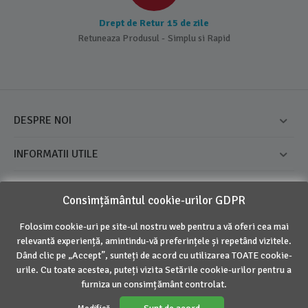
Drept de Retur 15 de zile
Retuneaza Produsul - Simplu si Rapid
DESPRE NOI
INFORMATII UTILE
CONTUL MEU
Consimțământul cookie-urilor GDPR
CONTACT
Folosim cookie-uri pe site-ul nostru web pentru a vă oferi cea mai
relevantă experiență, amintindu-vă preferințele și repetând vizitele.
Dând clic pe „Accept”, sunteți de acord cu utilizarea TOATE cookie-
© 2016 - 2026 Inovius. Marca Inregistrata
urile. Cu toate acestea, puteți vizita Setările cookie-urilor pentru a
furniza un consimțământ controlat.