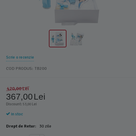
Scrie o recenzie
COD PRODUS:
TB200
420,00
Lei
367,00
Lei
Discount: 
 Lei
53,00
in stoc
Drept de Retur:
30 zile