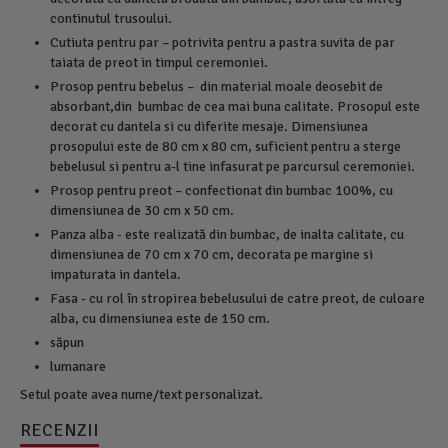
continutul trusoului.
Cutiuta pentru par – potrivita pentru a pastra suvita de par
taiata de preot in timpul ceremoniei.
Prosop pentru bebelus – din material moale deosebit de
absorbant,din bumbac de cea mai buna calitate. Prosopul este
decorat cu dantela si cu diferite mesaje. Dimensiunea
prosopului este de 80 cm x 80 cm, suficient pentru a sterge
bebelusul si pentru a-l tine infasurat pe parcursul ceremoniei.
Prosop pentru preot – confectionat din bumbac 100%, cu
dimensiunea de 30 cm x 50 cm.
9 P
Panza alba - este realizată din bumbac, de inalta calitate, cu
dimensiunea de 70 cm x 70 cm, decorata pe margine si
impaturata in dantela.
Fasa - cu rol în stropirea bebelusului de catre preot, de culoare
alba, cu dimensiunea este de 150 cm.
săpun
lumanare
Setul poate avea nume/text personalizat.
RECENZII