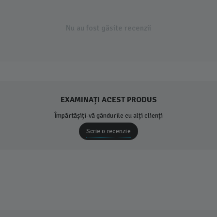
Nu au fost găsite recenzii
EXAMINAȚI ACEST PRODUS
Împărtășiți-vă gândurile cu alți clienți
Scrie o recenzie