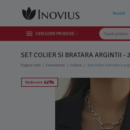
Noutati
CATEGORII PRODUSE
SET COLIER SI BRATARA ARGINTII - 
/
/
/
Set colier si bratara arg
Pagina start
Evenimente
Coliere
42%
Reducere