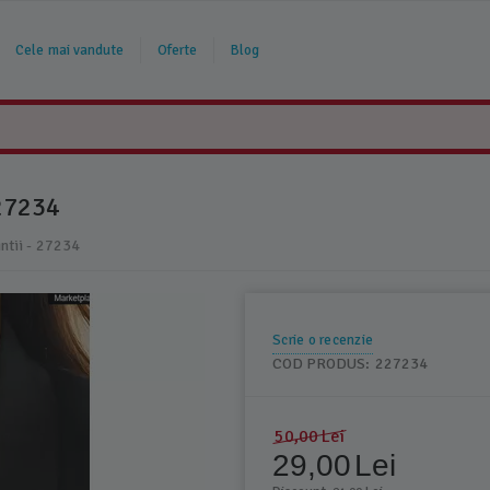
Cele mai vandute
Oferte
Blog
27234
intii - 27234
Scrie o recenzie
COD PRODUS:
227234
50,00
Lei
29,00
Lei