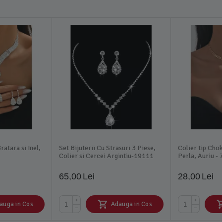
ratara si Inel,
Set Bijuterii Cu Strasuri 3 Piese,
Colier tip Cho
Colier si Cercei Argintiu-19111
Perla, Auriu -
65,00
Lei
28,00
Lei
+
+
auga in Cos
Adauga in Cos
−
−