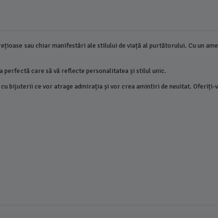
țioase sau chiar manifestări ale stilului de viață al purtătorului. Cu un ames
a perfectă care să vă reflecte personalitatea și stilul unic.
 cu bijuterii ce vor atrage admirația și vor crea amintiri de neuitat. Oferiți-