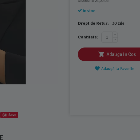
Discount: 
 Lei
21,00
in stoc
Drept de Retur:
30 zile
+
Cantitate:
−
Adauga in Cos
Adaugă la Favorite
Save
E