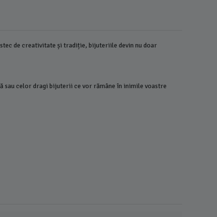
tec de creativitate și tradiție, bijuteriile devin nu doar
vă sau celor dragi bijuterii ce vor rămâne în inimile voastre
Colier aur
14824