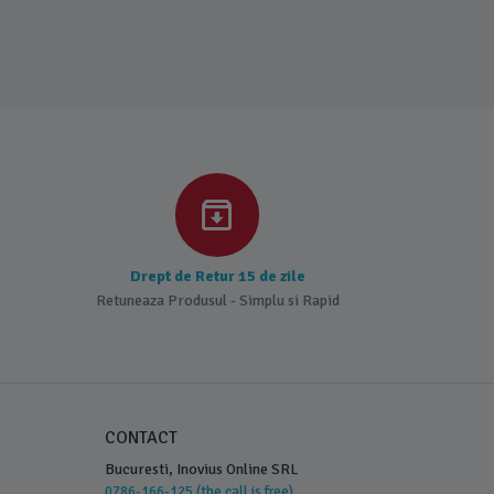
Drept de Retur 15 de zile
Retuneaza Produsul - Simplu si Rapid
CONTACT
Bucuresti, Inovius Online SRL
0786-166-125 (the call is free)