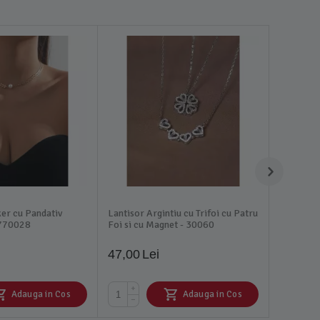
ker cu Pandativ
Lantisor Argintiu cu Trifoi cu Patru
 770028
Foi si cu Magnet - 30060
47,00
Lei
+
Adauga in Cos
Adauga in Cos
−