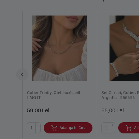
Colier Trinity, Otel Inoxidabil -
Set Cercei, Colier, B
LMG1T
Argintiu - 566454
59,00
Lei
55,00
Lei
+
+
Adauga in Cos
Ad
−
−