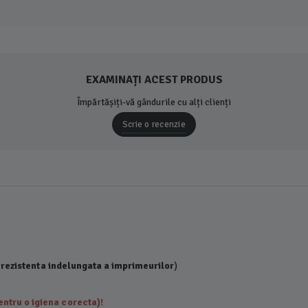
EXAMINAȚI ACEST PRODUS
Împărtășiți-vă gândurile cu alți clienți
Scrie o recenzie
 rezistenta indelungata a imprimeurilor
)
ntru o igiena corecta)!