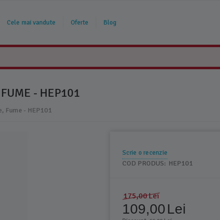
Cele mai vandute
Oferte
Blog
 FUME - HEP101
ne, Fume - HEP101
Scrie o recenzie
COD PRODUS:
HEP101
175,00
Lei
109,00
Lei