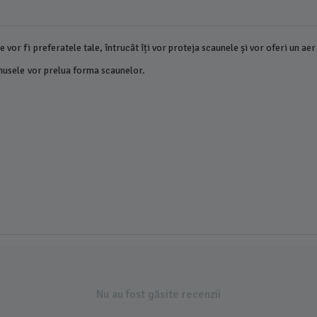
vor fi preferatele tale, întrucât îți vor proteja scaunele și vor oferi un aer
 husele vor prelua forma scaunelor.
Nu au fost găsite recenzii