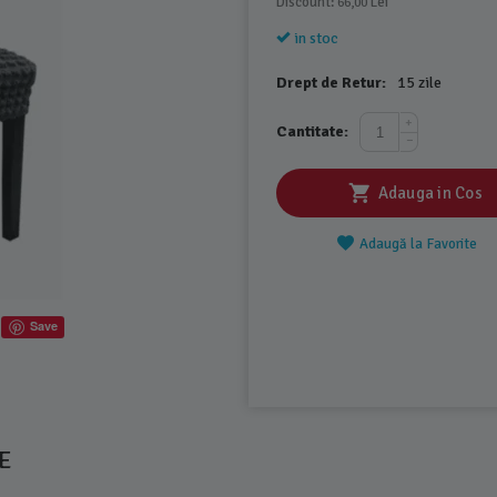
Discount: 
 Lei
66,00
in stoc
Drept de Retur:
15 zile
+
Cantitate:
−
Adauga in Cos
Adaugă la Favorite
Save
E