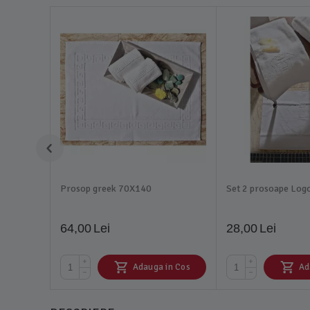
Prosop greek 70X140
Set 2 prosoape Log
64,00
Lei
28,00
Lei
+
+
Adauga in Cos
Ad
−
−