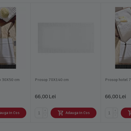
o 30X50 cm
Prosop 70X140 cm
Prosop hotel 
66,00
Lei
66,00
Lei
+
+
auga in Cos
Adauga in Cos
−
−