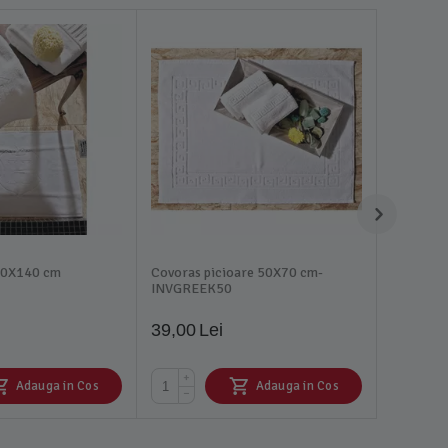
70X140 cm
Covoras picioare 50X70 cm-
INVGREEK50
39,00
Lei
+
Adauga in Cos
Adauga in Cos
−