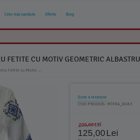
Cele mai vandute
Oferte
Blog
U FETITE CU MOTIV GEOMETRIC ALBASTRU 
Rochie Traditionala Alba pentru Fetite cu Motiv Geometric Albastru - RTF04
Scrie o recenzie
COD PRODUS:
RTF04_02A3
200,00
Lei
125,00
Lei