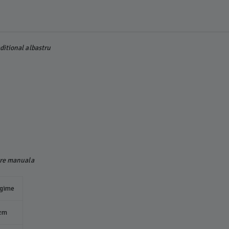
ditional albastru
are manuala
gime
cm