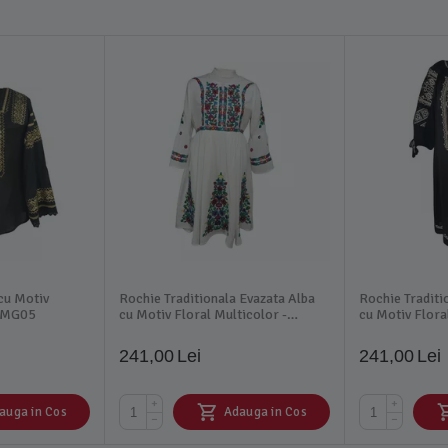
 cu Motiv
Rochie Traditionala Evazata Alba
Rochie Traditi
 BMG05
cu Motiv Floral Multicolor -
cu Motiv Flor
RTM04
241,00
Lei
241,00
Lei
+
+
auga in Cos
Adauga in Cos
−
−