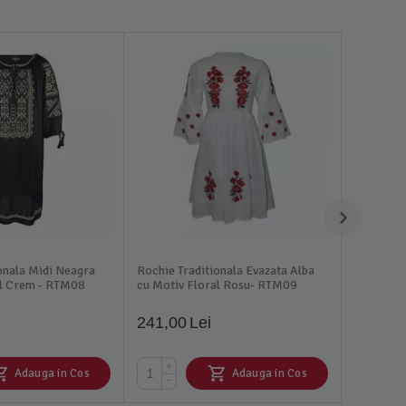
onala Midi Neagra
Rochie Traditionala Evazata Alba
al Crem - RTM08
cu Motiv Floral Rosu- RTM09
241,00
Lei
+
Adauga in Cos
Adauga in Cos
−