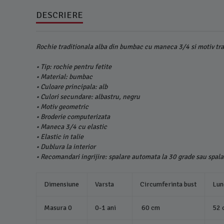
DESCRIERE
Rochie traditionala alba din bumbac cu maneca 3/4 si motiv tra
• Tip: rochie pentru fetite
• Material: bumbac
• Culoare principala: alb
• Culori secundare: albastru, negru
• Motiv geometric
• Broderie computerizata
• Maneca 3/4 cu elastic
• Elastic in talie
• Dublura la interior
• Recomandari ingrijire: spalare automata la 30 grade sau spal
Dimensiune
Varsta
Circumferinta bust
Lun
Masura 0
0-1 ani
60 cm
52 