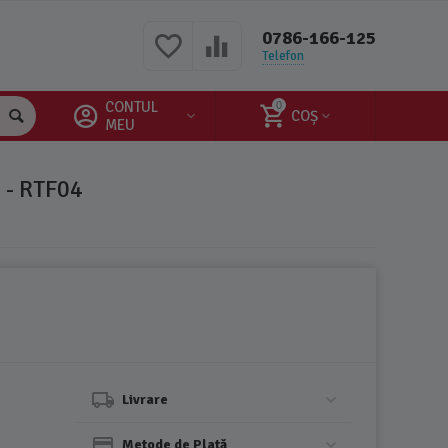
0786-166-125
Telefon
CONTUL
0
COȘ
MEU
- RTF04
Livrare
Metode de Plată