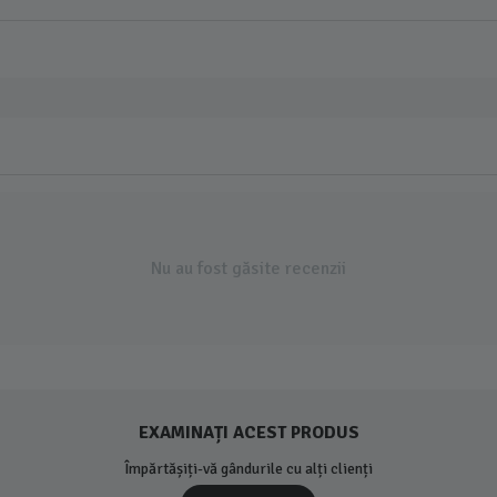
Nu au fost găsite recenzii
EXAMINAȚI ACEST PRODUS
Împărtășiți-vă gândurile cu alți clienți