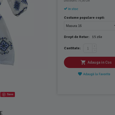
Discount: 
 Lei
75,00
in stoc
Costume populare copii:
Drept de Retur:
15 zile
+
Cantitate:
−
Adauga in Cos
Adaugă la Favorite
Save
E