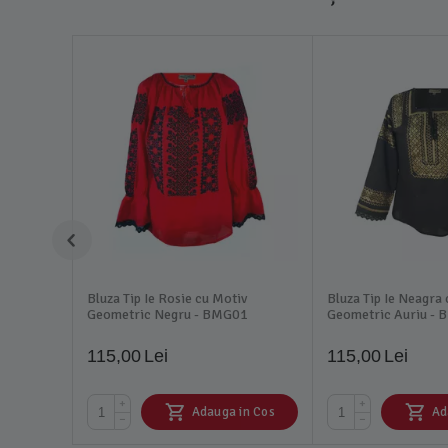
Bluza Tip Ie Rosie cu Motiv
Bluza Tip Ie Neagra
Geometric Negru - BMG01
Geometric Auriu -
115,00
Lei
115,00
Lei
+
+
Adauga in Cos
Ad
−
−