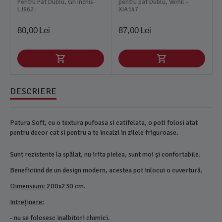
Pentru Pat Dublu, Gri Inchis-
pentru pat Dublu, Vernil -
LJ962
XIA147
80,00
Lei
87,00
Lei
DESCRIERE
Patura Soft, cu o textura pufoasa si catifelata, o poti folosi atat
pentru decor cat si pentru a te incalzi in zilele friguroase.
Sunt rezistente la spălat, nu irita pielea, sunt moi şi confortabile.
Beneficiind de un design modern, acestea pot inlocui o cuvertură.
Dimensiuni:
200x230 cm.
Intreținere:
- nu se folosesc inalbitori chimici.