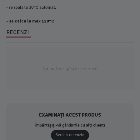
- se spala la 30°C automat.
- se calca la max 120°C
RECENZII
Nu au fost găsite recenzii
EXAMINAȚI ACEST PRODUS
Împărtășiți-vă gândurile cu alți clienți
Scrie o recenzie