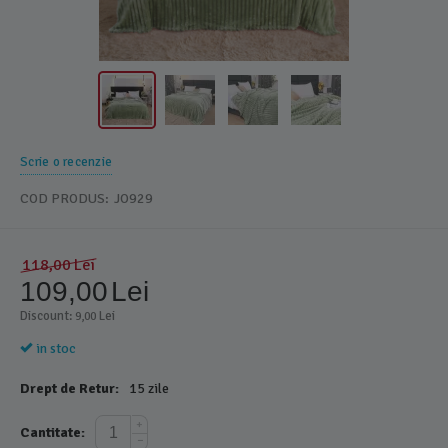
Scrie o recenzie
COD PRODUS:
JO929
118,00
Lei
109,00
Lei
Discount: 
 Lei
9,00
in stoc
Drept de Retur:
15 zile
+
Cantitate:
−