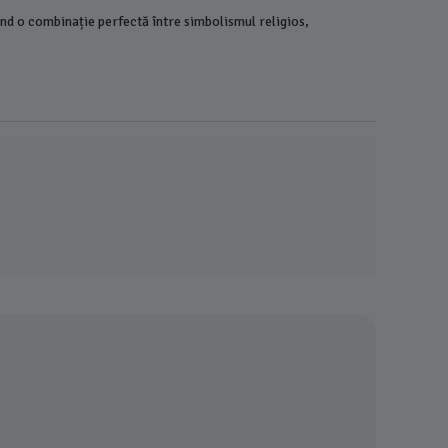
125,00
ând o combinație perfectă între simbolismul religios,
+
−