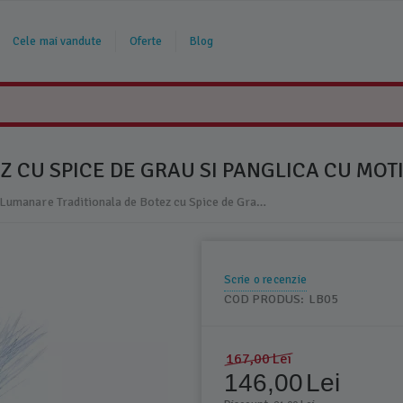
Cele mai vandute
Oferte
Blog
 CU SPICE DE GRAU SI PANGLICA CU MOTI
Lumanare Traditionala de Botez cu Spice de Grau si Panglica cu Motive Traditionale - LB05
Scrie o recenzie
COD PRODUS:
LB05
167,00
Lei
146,00
Lei