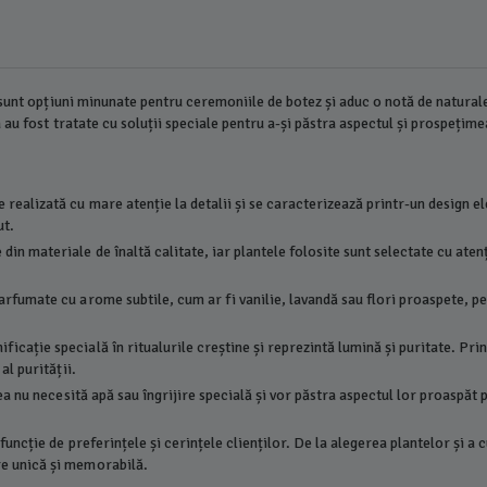
sunt opțiuni minunate pentru ceremoniile de botez și aduc o notă de natural
au fost tratate cu soluții speciale pentru a-și păstra aspectul și prospețime
 realizată cu mare atenție la detalii și se caracterizează printr-un design el
ut.
din materiale de înaltă calitate, iar plantele folosite sunt selectate cu atenț
parfumate cu arome subtile, cum ar fi vanilie, lavandă sau flori proaspete, 
icație specială în ritualurile creștine și reprezintă lumină și puritate. Pri
al purității.
tea nu necesită apă sau îngrijire specială și vor păstra aspectul lor proaspăt
uncție de preferințele și cerințele clienților. De la alegerea plantelor și a 
re unică și memorabilă.