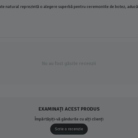
izate natural reprezintă o alegere superbă pentru ceremoniile de botez, aduc
Nu au fost găsite recenzii
EXAMINAȚI ACEST PRODUS
Împărtășiți-vă gândurile cu alți clienți
Scrie o recenzie