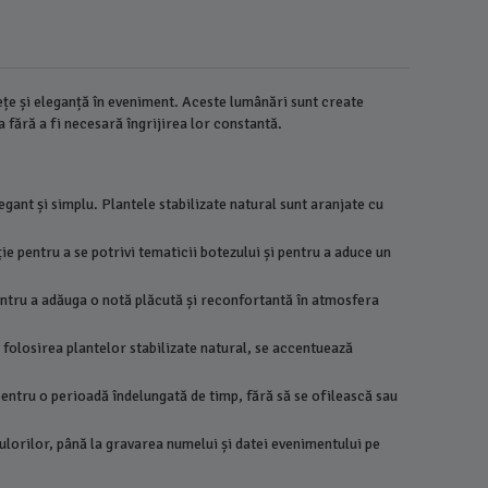
ețe și eleganță în eveniment. Aceste lumânări sunt create
a fără a fi necesară îngrijirea lor constantă.
egant și simplu. Plantele stabilizate natural sunt aranjate cu
ie pentru a se potrivi tematicii botezului și pentru a aduce un
pentru a adăuga o notă plăcută și reconfortantă în atmosfera
n folosirea plantelor stabilizate natural, se accentuează
 pentru o perioadă îndelungată de timp, fără să se ofilească sau
Lumanare
culorilor, până la gravarea numelui și datei evenimentului pe
Ingeras -