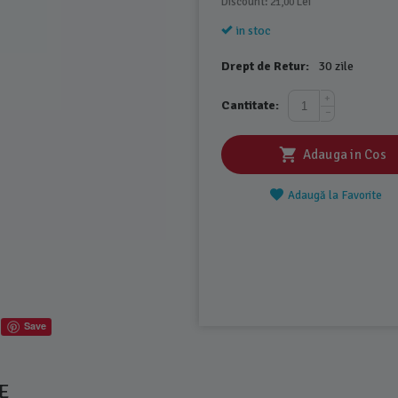
Discount: 
 Lei
21,00
in stoc
Drept de Retur:
30 zile
+
Cantitate:
−
Adauga in Cos
Adaugă la Favorite
Save
E