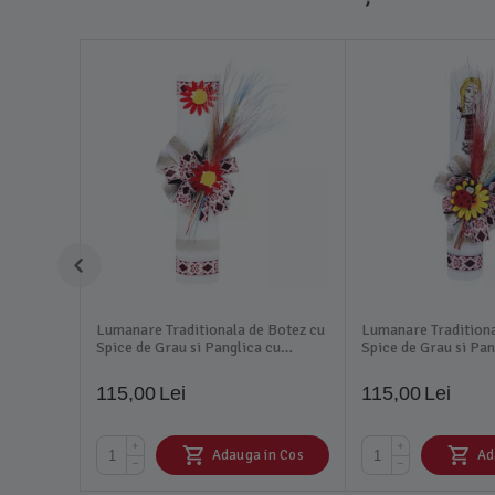
Lumanare Traditionala de Botez cu
Lumanare Traditiona
Spice de Grau si Panglica cu
Spice de Grau si Pan
Motive Traditionale - LB06
Motive Traditionale
115,00
Lei
115,00
Lei
+
+
Adauga in Cos
Ad
−
−