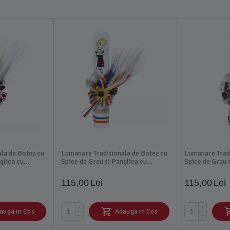
la de Botez cu
Lumanare Traditionala de Botez cu
Lumanare Tradi
glica cu
Spice de Grau si Panglica cu
Spice de Grau 
 - LB01
Motive Traditionale - LB02
Motive Traditi
115,00
Lei
115,00
Lei
+
+
auga in Cos
Adauga in Cos
−
−