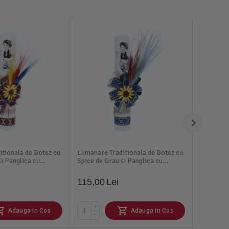
tionala de Botez cu
Lumanare Traditionala de Botez cu
si Panglica cu
Spice de Grau si Panglica cu
onale - LB03
Motive Traditionale - LB04
115,00
Lei
+
Adauga in Cos
Adauga in Cos
−