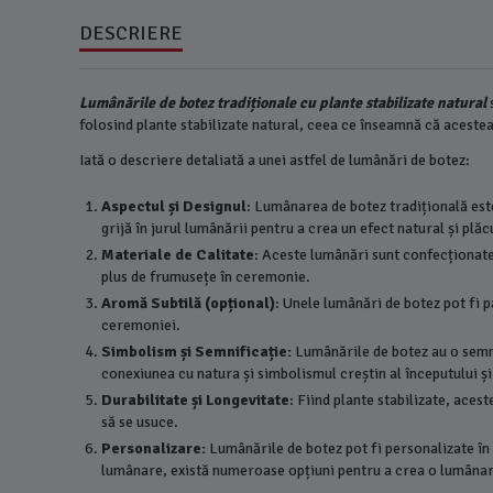
DESCRIERE
Lumânările de botez tradiționale cu plante stabilizate natural
folosind plante stabilizate natural, ceea ce înseamnă că acestea 
Iată o descriere detaliată a unei astfel de lumânări de botez:
Aspectul și Designul
: Lumânarea de botez tradițională este
grijă în jurul lumânării pentru a crea un efect natural și plăc
Materiale de Calitate
: Aceste lumânări sunt confecționate 
plus de frumusețe în ceremonie.
Aromă Subtilă (opțional)
: Unele lumânări de botez pot fi 
ceremoniei.
Simbolism și Semnificație:
Lumânările de botez au o semnif
conexiunea cu natura și simbolismul creștin al începutului și 
Durabilitate și Longevitate
: Fiind plante stabilizate, aces
să se usuce.
Personalizare:
Lumânările de botez pot fi personalizate în f
lumânare, există numeroase opțiuni pentru a crea o lumâna