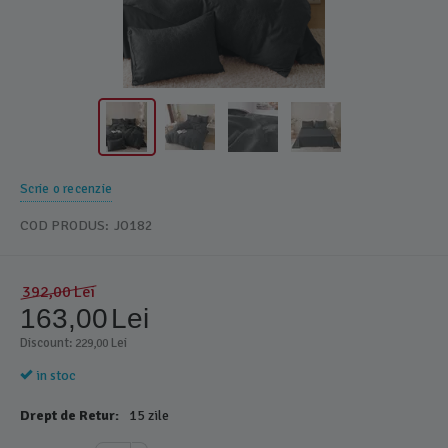
Scrie o recenzie
COD PRODUS:
JO182
392,00
Lei
163,00
Lei
Discount: 
 Lei
229,00
in stoc
Drept de Retur:
15 zile