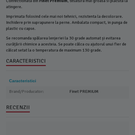
Confectionata din
Finet Premium
, tesatura mai groasa si placuta la
atingere.
Imprimata folosind cele mai noi tehnici, rezistenta la decolorare.
Inchidere prin suprapunere la perne. Ambalata compact, in punga de
plastic cu capse.
Se recomanda spălarea lenjeriei la 30 grade automat și evitarea
curățării chimice a acesteia. Se poate călca cu ajutorul unui fier de
călcat setat la o temperatura de maximum 130 grade.
CARACTERISTICI
Caracteristici
Brand/Producator:
Finet PREMIUM
RECENZII