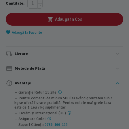
+
Cantitate:
−
Adauga in Cos
Adaugă la Favorite
Livrare
Metode de Plată
Avantaje
— Garanție Retur 15 zile
— Pentru comenzi de minim 500 lei având greutatea sub 1
kg se oferă livrare gratuită. Pentru colete mai grele taxa
este de 1 Leu / kg suplimentar.
— Livrăm și Internațional (UE)
— Asigurare Colet
— Suport Clienți:
0786-166-125