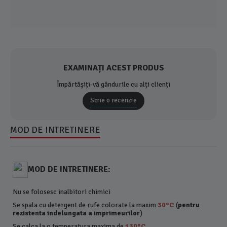
EXAMINAȚI ACEST PRODUS
Împărtășiți-vă gândurile cu alți clienți
Scrie o recenzie
MOD DE INTRETINERE
MOD DE INTRETINERE:
Nu se folosesc inalbitori chimici
Se spala cu detergent de rufe colorate la maxim
30°C
(
pentru
rezistenta indelungata a imprimeurilor
)
Se calca la o temperatura maxima de
130°C