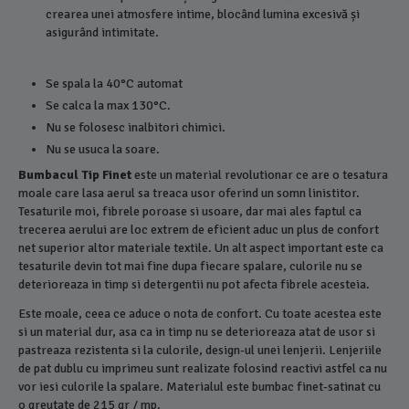
crearea unei atmosfere intime, blocând lumina excesivă și
asigurând intimitate.
Se spala la 40°C automat
Se calca la max 130°C.
Nu se folosesc inalbitori chimici.
Nu se usuca la soare.
Bumbacul Tip Finet
este un material revolutionar ce are o tesatura
moale care lasa aerul sa treaca usor oferind un somn linistitor.
Tesaturile moi, fibrele poroase si usoare, dar mai ales faptul ca
trecerea aerului are loc extrem de eficient aduc un plus de confort
net superior altor materiale textile. Un alt aspect important este ca
tesaturile devin tot mai fine dupa fiecare spalare, culorile nu se
deterioreaza in timp si detergentii nu pot afecta fibrele acesteia.
Este moale, ceea ce aduce o nota de confort. Cu toate acestea este
si un material dur, asa ca in timp nu se deterioreaza atat de usor si
pastreaza rezistenta si la culorile, design-ul unei lenjerii. Lenjeriile
de pat dublu cu imprimeu sunt realizate folosind reactivi astfel ca nu
vor iesi culorile la spalare. Materialul este bumbac finet-satinat cu
o greutate de 215 gr / mp.