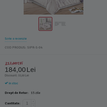
Scrie o recenzie
COD PRODUS:
SIPR-S-04
217,00
Lei
184,00
Lei
Discount: 
 Lei
33,00
in stoc
Drept de Retur:
15 zile
+
Cantitate:
−