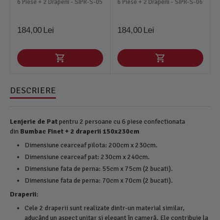
6 Piese + 2 Draperii - SIPR-S-05
6 Piese + 2 Draperii - SIPR-S-06
184,00
Lei
184,00
Lei
DESCRIERE
Lenjerie de Pat
pentru 2 persoane cu 6 piese confectionata
din
Bumbac Finet + 2 draperii 150x230cm
Dimensiune cearceaf pilota: 200cm x 230cm.
Dimensiune cearceaf pat: 230cm x 240cm.
Dimensiune fata de perna: 55cm x 75cm (2 bucati).
Dimensiune fata de perna: 70cm x 70cm (2 bucati).
Draperii:
Cele 2 draperii sunt realizate dintr-un material similar,
aducând un aspect unitar și elegant în cameră. Ele contribuie la