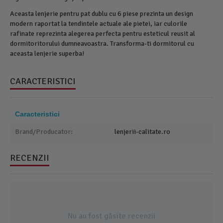
Aceasta lenjerie pentru pat dublu cu 6 piese prezinta un design
modern raportat la tendintele actuale ale pietei, iar culorile
rafinate reprezinta alegerea perfecta pentru esteticul reusit al
dormitoritorului dumneavoastra. Transforma-ti dormitorul cu
aceasta lenjerie superba!
CARACTERISTICI
Caracteristici
Brand/Producator:
lenjerii-calitate.ro
RECENZII
Nu au fost găsite recenzii