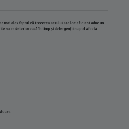
ar mai ales faptul că trecerea aerului are loc eficient aduc un
ile nu se deteriorează în timp și detergenții nu pot afecta
Lenjerie 
Model Tra
uloare.
piese - J
98,00
L