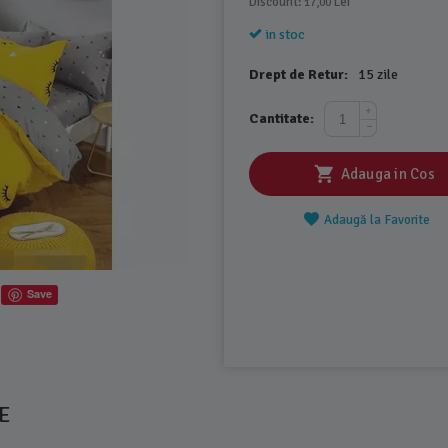
Discount: 
 Lei
17,00
in stoc
Drept de Retur:
15 zile
+
Cantitate:
−
Adauga in Cos
Adaugă la Favorite
Save
E