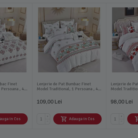
bac Finet
Lenjerie de Pat Bumbac Finet
Lenjerie de Pa
 Persoana , 4
Model Traditional, 1 Persoana , 4
Model Traditio
piese-JO364
piese - JOJ295
109,00
Lei
98,00
Lei
+
+
auga in Cos
Adauga in Cos
−
−