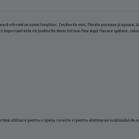
eacă oferind un somn liniștitor. Țesăturile moi, fibrele poroase și ușoare, d
ct important este că țesăturile devin tot mai fine după fiecare spălare, culor
prima utilizare pentru o igiena corecta si pentru eliminarea surplusului de c