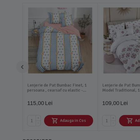
Lenjerie de Pat Bumbac Finet, 1
Lenjerie de Pat Bum
persoana , cearsaf cu elastic -
Model Traditional, 1
SIPRT60-32
piese-JO363
115,00
Lei
109,00
Lei
+
+
Adauga in Cos
Ad
−
−