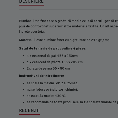
DESCRIERE
Bumbacul tip finet are o țesătură moale ce lasă aerul ușor să tr
plus de confort net superior altor materiale textile. Un alt aspe
fibrele acesteia.
Materialul este bumbac finet cu o greutate de 215 gr / mp.
Setul de lenjerie de pat contine 4 piese:
1 x cearceaf de pat 155 x 230cm
1 x cearceaf de pilota 155 x 205 cm
2x fata de perna 55 x 80 cm
Instructiuni de intretinere:
se spala la maxim 30°C automat.
nu se folosesc inalbitori chimici.
se calca la maxim 130°C.
se recomanda ca toate produsele sa fie spalate inainte de 
RECENZII