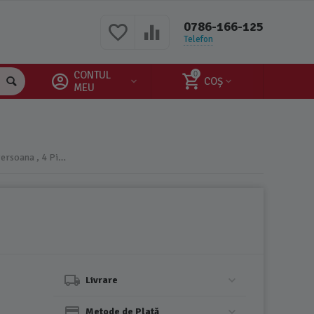
0786-166-125
Telefon
CONTUL
0
COȘ
MEU
Lenjerie de Pat Bumbac Finet, 1 Persoana , 4 Piese- JO389
Livrare
Metode de Plată