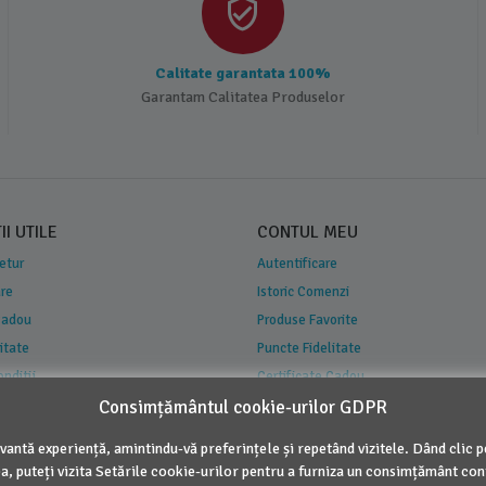
Calitate garantata 100%
Garantam Calitatea Produselor
I UTILE
CONTUL MEU
Retur
Autentificare
are
Istoric Comenzi
 Cadou
Produse Favorite
itate
Puncte Fidelitate
onditii
Certificate Cadou
 Concurs
Consimțământul cookie-urilor GDPR
vantă experiență, amintindu-vă preferințele și repetând vizitele. Dând clic 
a, puteți vizita Setările cookie-urilor pentru a furniza un consimțământ con