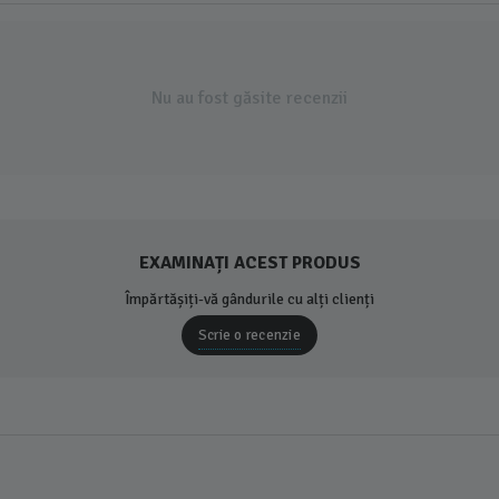
Nu au fost găsite recenzii
EXAMINAȚI ACEST PRODUS
Împărtășiți-vă gândurile cu alți clienți
Scrie o recenzie