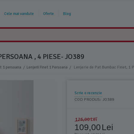
Cele mai vandute
Oferte
Blog
PERSOANA , 4 PIESE- JO389
/
/
at 1 persoana
Lenjerii Finet 1 Persoana
Scrie o recenzie
COD PRODUS:
JO389
126,00
Lei
109,00
Lei