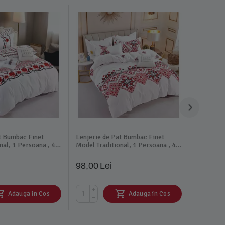
t Bumbac Finet
Lenjerie de Pat Bumbac Finet
nal, 1 Persoana , 4
Model Traditional, 1 Persoana , 4
piese - JOJ296
98,00
Lei
+
Adauga in Cos
Adauga in Cos
−