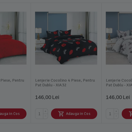
 Piese, Pentru
Lenjerie Cocolino 4 Piese, Pentru
Lenjerie Cocol
Pat Dublu - XIA32
Pat Dublu - XI
146,00
Lei
146,00
Lei
+
+
auga in Cos
Adauga in Cos
−
−