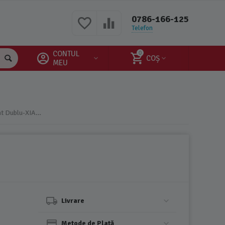
0786-166-125
Telefon
CONTUL
0
COȘ
MEU
Lenjerie Cocolino 4 Piese Pentru Pat Dublu-XIA74
Livrare
Metode de Plată