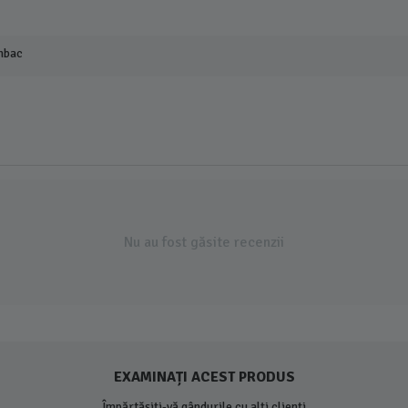
mbac
Nu au fost găsite recenzii
EXAMINAȚI ACEST PRODUS
Împărtășiți-vă gândurile cu alți clienți