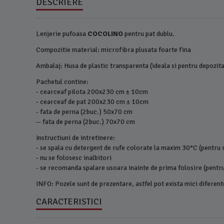
DESCRIERE
Lenjerie pufoasa
COCOLINO
pentru pat dublu.
Compozitie material: microfibra plusata foarte fina
Ambalaj: Husa de plastic transparenta (ideala si pentru depozit
Pachetul contine:
- cearceaf pilota 200x230 cm ± 10cm
- cearceaf de pat 200x230 cm ± 10cm
- fata de perna (2buc.) 50x70 cm
-- fata de perna (2buc.) 70x70 cm
Instructiuni de intretinere:
- se spala cu detergent de rufe colorate la maxim 30°C (pentru 
- nu se folosesc inalbitori
- se recomanda spalare usoara inainte de prima folosire (pentru
INFO: Pozele sunt de prezentare, astfel pot exista mici diferent
CARACTERISTICI