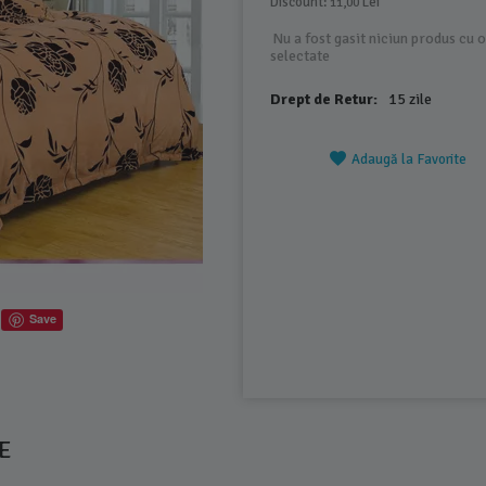
Discount: 
 Lei
11,00
Nu a fost gasit niciun produs cu o
selectate
Drept de Retur:
15 zile
Adaugă la Favorite
Save
E