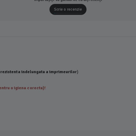
Scrie o recenzie
 rezistenta indelungata a imprimeurilor
)
ntru o igiena corecta)!