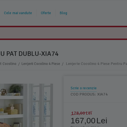
Cele mai vandute
Oferte
Blog
RU PAT DUBLU-XIA74
/
/
at Cocolino
Lenjerii Cocolino 4 Piese
Scrie o recenzie
COD PRODUS:
XIA74
178,00
Lei
167,00
Lei