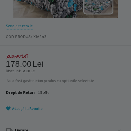
Scrie o recenzie
COD PRODUS:
XIA243
209,00
Lei
178,00
Lei
Discount: 
 Lei
31,00
Nu a fost gasit niciun produs cu optiunile selectate
Drept de Retur:
15 zile
Adaugă la Favorite
Livrare