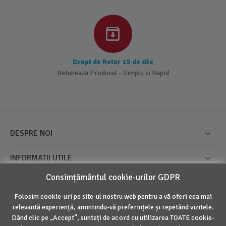
Drept de Retur 15 de zile
Retuneaza Produsul - Simplu si Rapid
DESPRE NOI
INFORMATII UTILE
Consimțământul cookie-urilor GDPR
CONTUL MEU
Folosim cookie-uri pe site-ul nostru web pentru a vă oferi cea mai
CONTACT
relevantă experiență, amintindu-vă preferințele și repetând vizitele.
Dând clic pe „Accept”, sunteți de acord cu utilizarea TOATE cookie-