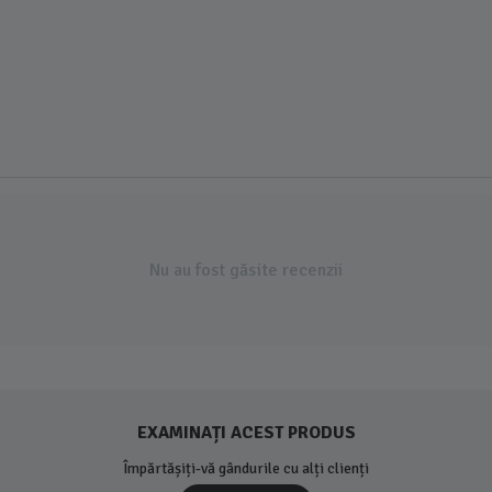
Nu au fost găsite recenzii
EXAMINAȚI ACEST PRODUS
Împărtășiți-vă gândurile cu alți clienți