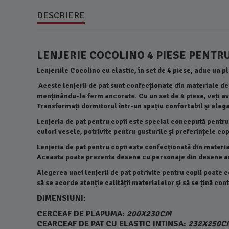
DESCRIERE
LENJERIE COCOLINO 4 PIESE PENTRU
Lenjeriile Cocolino cu elastic, în set de 4 piese, aduc un 
Aceste lenjerii de pat sunt confecționate din materiale de î
menținându-le ferm ancorate. Cu un set de 4 piese, veți av
Transformați dormitorul într-un spațiu confortabil și elega
Lenjeria de pat pentru copii este special concepută pentru
culori vesele, potrivite pentru gusturile și preferințele cop
Lenjeria de pat pentru copii este confecționată din material
Aceasta poate prezenta desene cu personaje din desene an
Alegerea unei lenjerii de pat potrivite pentru copii poate 
să se acorde atenție calității materialelor și să se țină co
DIMENSIUNI:
CERCEAF DE PLAPUMA:
200X230CM
CEARCEAF DE PAT CU ELASTIC INTINSA:
232X250C