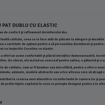
 PAT DUBLU CU ELASTIC
plus de confort și rafinament dormitorului dvs.
naltă calitate, ceea ce le face atât de plăcute la atingere și durabile.
ea o varietate de opțiuni pentru a vă personaliza dormitorul și pentru
nt cu lenjeriile Cocolino cu elastic.
 a oferi un somn confortabil și plăcut micuților dumneavoastră. Acest
iilor. De obicei, ele includ un cearceaf pentru saltea, o păturică și o s
e de calitate, cum ar fi bumbac sau microfibră, pentru a oferi o senzați
imate, animale, modele abstracte sau orice altceva care să atragă co
contribui la crearea unei atmosfere reconfortante în camera lor și poat
nt de preferințele copilului în ceea ce privește designul pentru a le ofe
M