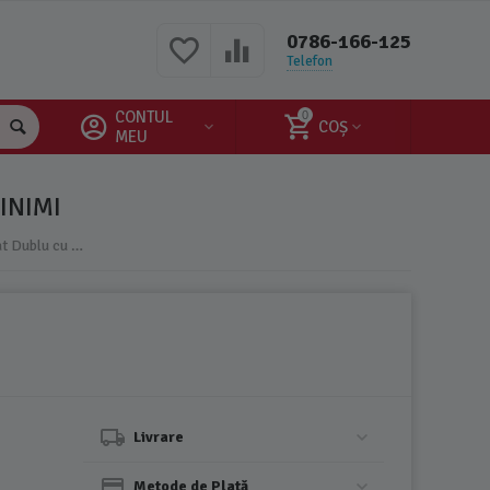
0786-166-125
Telefon
CONTUL
0
COȘ
MEU
INIMI
Lenjerie Cocolino 4 Piese Pentru Pat Dublu cu Elastic - JOJ645 Roz cu Inimi
Livrare
Metode de Plată