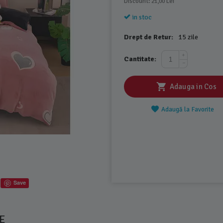
Discount: 
 Lei
21,00
in stoc
Drept de Retur:
15 zile
+
Cantitate:
−
Adauga in Cos
Adaugă la Favorite
Save
E