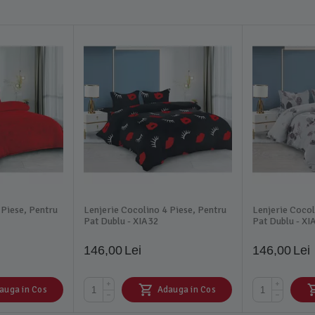
 Piese, Pentru
Lenjerie Cocolino 4 Piese, Pentru
Lenjerie Cocol
Pat Dublu - XIA32
Pat Dublu - XI
146,00
Lei
146,00
Lei
+
+
auga in Cos
Adauga in Cos
−
−