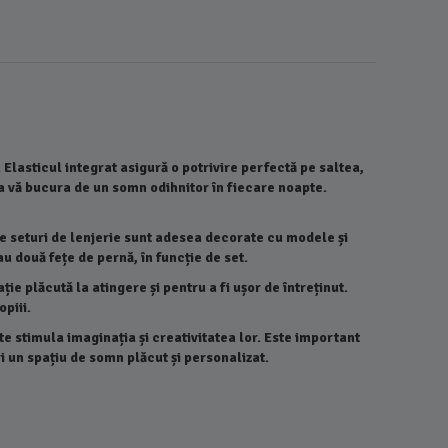
 Elasticul integrat asigură o potrivire perfectă pe saltea,
 a vă bucura de un somn odihnitor în fiecare noapte.
e seturi de lenjerie sunt adesea decorate cu modele și
au două fețe de pernă, în funcție de set.
e plăcută la atingere și pentru a fi ușor de întreținut.
piii.
e stimula imaginația și creativitatea lor. Este important
ri un spațiu de somn plăcut și personalizat.
Lenjerie 
Pat Dublu