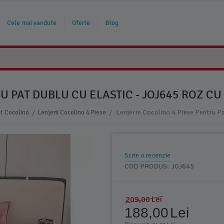
Cele mai vandute
Oferte
Blog
 PAT DUBLU CU ELASTIC - JOJ645 ROZ CU 
/
/
at Cocolino
Lenjerii Cocolino 4 Piese
Scrie o recenzie
COD PRODUS:
JOJ645
209,00
Lei
188,00
Lei