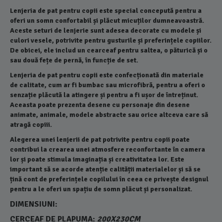
Lenjeria de pat pentru copii este special concepută pentru a
oferi un somn confortabil și plăcut micuților dumneavoastră.
Aceste seturi de lenjerie sunt adesea decorate cu modele și
culori vesele, potrivite pentru gusturile și preferințele copiilor.
De obicei, ele includ un cearceaf pentru saltea, o păturică și o
sau două fețe de pernă, în funcție de set.
Lenjeria de pat pentru copii este confecționată din materiale
de calitate, cum ar fi bumbac sau microfibră, pentru a oferi o
senzație plăcută la atingere și pentru a fi ușor de întreținut.
Aceasta poate prezenta desene cu personaje din desene
animate, animale, modele abstracte sau orice altceva care să
atragă copiii.
Alegerea unei lenjerii de pat potrivite pentru copii poate
contribui la crearea unei atmosfere reconfortante în camera
lor și poate stimula imaginația și creativitatea lor. Este
important să se acorde atenție calității materialelor și să se
țină cont de preferințele copilului în ceea ce privește designul
pentru a le oferi un spațiu de somn plăcut și personalizat.
DIMENSIUNI:
CERCEAF DE PLAPUMA:
200X230CM