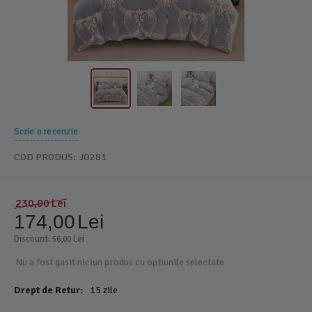
Scrie o recenzie
COD PRODUS:
JO281
230,00
Lei
174,00
Lei
Discount: 
 Lei
56,00
Nu a fost gasit niciun produs cu optiunile selectate
Drept de Retur:
15 zile