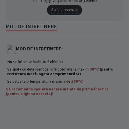
Împărtășiți-vă gândurile cu alți clienți
Scrie o recenzie
MOD DE INTRETINERE
MOD DE INTRETINERE:
Nu se folosesc inalbitori chimici
Se spala cu detergent de rufe colorate la maxim
30°C
(
pentru
rezistenta indelungata a imprimeurilor
)
Se calca la o temperatura maxima de
130°C
Se recomanda spalare usoara inainte de prima folosire
(pentru o igiena corecta)!