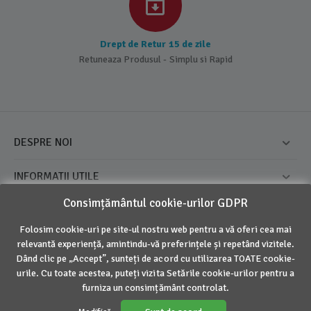
Drept de Retur 15 de zile
Retuneaza Produsul - Simplu si Rapid
DESPRE NOI
INFORMATII UTILE
Consimțământul cookie-urilor GDPR
CONTUL MEU
Folosim cookie-uri pe site-ul nostru web pentru a vă oferi cea mai
CONTACT
relevantă experiență, amintindu-vă preferințele și repetând vizitele.
Dând clic pe „Accept”, sunteți de acord cu utilizarea TOATE cookie-
urile. Cu toate acestea, puteți vizita Setările cookie-urilor pentru a
furniza un consimțământ controlat.
© 2016 - 2026 Inovius. Marca Inregistrata