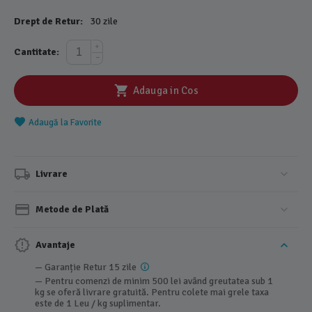
Drept de Retur:
30 zile
+
Cantitate:
−
Adauga in Cos
Adaugă la Favorite
Livrare
Metode de Plată
Avantaje
— Garanție Retur 15 zile
— Pentru comenzi de minim 500 lei având greutatea sub 1
kg se oferă livrare gratuită. Pentru colete mai grele taxa
este de 1 Leu / kg suplimentar.