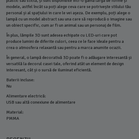
plastic sau sticlă, și sunt disponibile într-o gamă largă de forme și
modele, astfel încât sa poți alege ceva care se potrivește stilului tău
personal și al spațiului in care le vei așeza. De exemplu, poți alege o
lampă cu un model abstract sau una care să reproducă o imagine sau
un obiect specific, cum ar fi un animal sau un personaj de film.
În plus, lămpile 3D sunt adesea echipate cu LED-uri care pot
produce lumini de diferite culori, ceea ce le face ideale pentru a
crea o atmosfera relaxantă sau pentru a marca anumite ocazii.
În general, o lampă decorativă 3D poate fi o adăugare interesantă și
versatilă la decorul casei tale, oferind atât un element de design
interesant, cât și o sursă de iluminat eficientă.
Baterii incluse:
Nu
Alimentare electrică:
USB sau altă conexiune de alimentare
Material:
PMMA