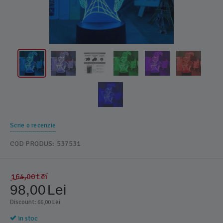
Scrie o recenzie
COD PRODUS:
537531
164,00
Lei
98,00
Lei
Discount: 
 Lei
66,00
in stoc