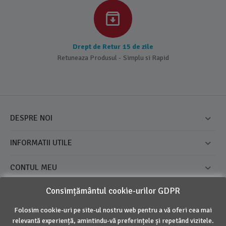
Drept de Retur 15 de zile
Retuneaza Produsul - Simplu si Rapid
DESPRE NOI
INFORMATII UTILE
CONTUL MEU
Consimțământul cookie-urilor GDPR
CONTACT
Folosim cookie-uri pe site-ul nostru web pentru a vă oferi cea mai
relevantă experiență, amintindu-vă preferințele și repetând vizitele.
© 2016 - 2026 Inovius. Marca Inregistrata