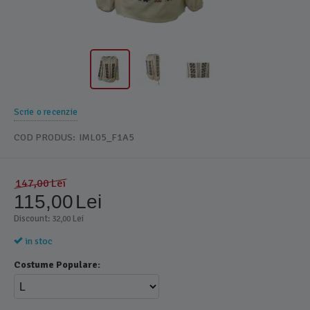
Scrie o recenzie
COD PRODUS:
IML05_F1A5
147,00
Lei
115,00
Lei
Discount: 
 Lei
32,00
in stoc
Costume Populare: