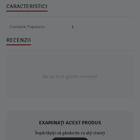
CARACTERISTICI
Costume Populare:
L
RECENZII
Nu au fost găsite recenzii
EXAMINAȚI ACEST PRODUS
Împărtășiți-vă gândurile cu alți clienți