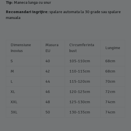
Tip:
Maneca lunga cu snur
Recomandari ingrijire:
spalare automata la 30 grade sau spalare
manuala
Dimensiune
Masura
Circumferinta
Lungime
Inovius
EU
bust
S
40
105-110cm
68cm
M
42
110-115cm
68cm
L
44
115-120cm
70cm
XL
46
120-125cm
72cm
XXL
48
125-130cm
74cm
3XL
50
130-135cm
74cm