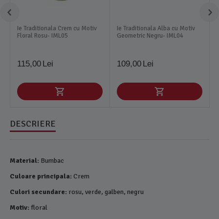
Ie Traditionala Crem cu Motiv
Ie Traditionala Alba cu Motiv
Floral Rosu- IML05
Geometric Negru- IML04
115,00
Lei
109,00
Lei
DESCRIERE
Material:
Bumbac
Culoare principala:
Crem
Culori secundare:
rosu, verde, galben, negru
Motiv:
floral