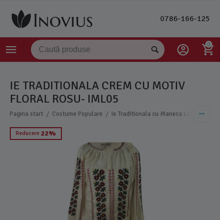
0786-166-125
0
IE TRADITIONALA CREM CU MOTIV
FLORAL ROSU- IML05
/
/
Pagina start
Costume Populare
Ie Traditionala cu Maneca Lunga Dama
22%
Reducere