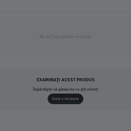
Nu au fost găsite recenzii
EXAMINAȚI ACEST PRODUS
Împărtășiți-vă gândurile cu alți clienți
Scrie o recenzie