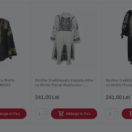
 cu Motiv
Rochie Traditionala Evazata Alba
Rochie Traditi
 BMG05
cu Motiv Floral Multicolor -
cu Motiv Flor
RTM04
241,00
Lei
241,00
Lei
+
+
auga in Cos
Adauga in Cos
−
−