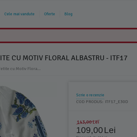
Cele mai vandute
Oferte
Blog
ITE CU MOTIV FLORAL ALBASTRU - ITF17
Ie Traditionala Alba pentru Fetite cu Motiv Floral Albastru - ITF17
Scrie o recenzie
COD PRODUS:
ITF17_E30D
143,00
Lei
109,00
Lei