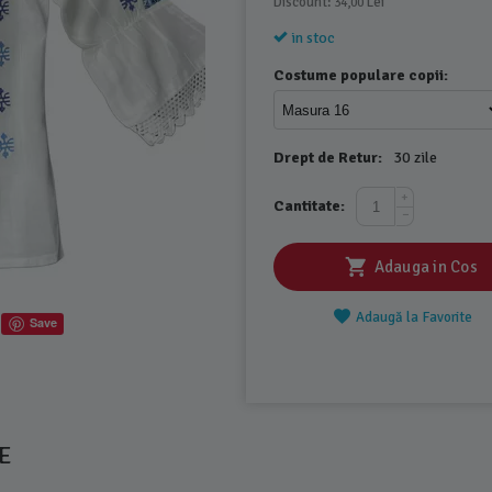
Discount: 
 Lei
34,00
in stoc
Costume populare copii:
Drept de Retur:
30 zile
+
Cantitate:
−
Adauga in Cos
Adaugă la Favorite
Save
E