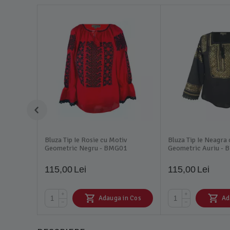
Bluza Tip Ie Rosie cu Motiv
Bluza Tip Ie Neagra
Geometric Negru - BMG01
Geometric Auriu -
115,00
Lei
115,00
Lei
+
+
Adauga in Cos
Ad
−
−