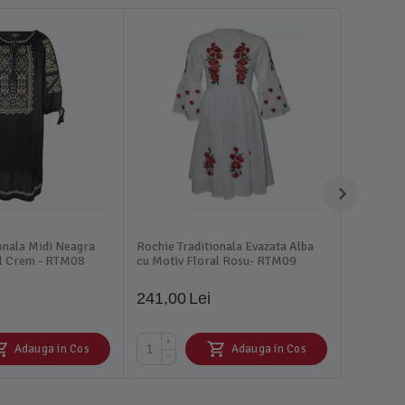
onala Midi Neagra
Rochie Traditionala Evazata Alba
al Crem - RTM08
cu Motiv Floral Rosu- RTM09
241,00
Lei
+
Adauga in Cos
Adauga in Cos
−